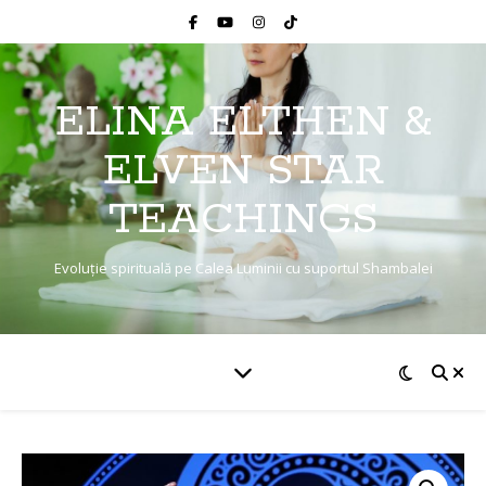
ELINA ELTHEN &
ELVEN STAR
TEACHINGS
Evoluție spirituală pe Calea Luminii cu suportul Shambalei