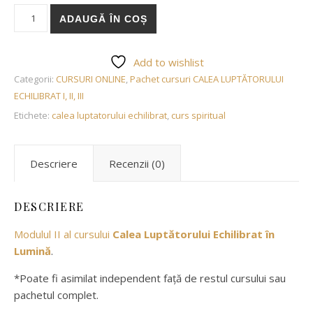
Cantitate Curs online DEZECHILIBRAREA ȘI REECHILIBRAREA
ADAUGĂ ÎN COȘ
Add to wishlist
Categorii:
CURSURI ONLINE
,
Pachet cursuri CALEA LUPTĂTORULUI
ECHILIBRAT I, II, III
Etichete:
calea luptatorului echilibrat
,
curs spiritual
Descriere
Recenzii (0)
DESCRIERE
Modulul II al cursului
Calea Luptătorului Echilibrat în
Lumină
.
*Poate fi asimilat independent față de restul cursului sau
pachetul complet.