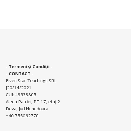
-
Termeni și Condiții
-
-
CONTACT
-
Elven Star Teachings SRL
J20/14/2021
CUI: 43533805
Aleea Patriei, PT 17, etaj 2
Deva, Jud.Hunedoara
+40 755062770