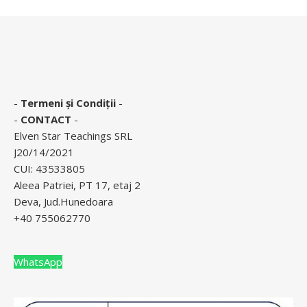
-
Termeni și Condiții
-
-
CONTACT
-
Elven Star Teachings SRL
J20/14/2021
CUI: 43533805
Aleea Patriei, PT 17, etaj 2
Deva, Jud.Hunedoara
+40 755062770
WhatsApp