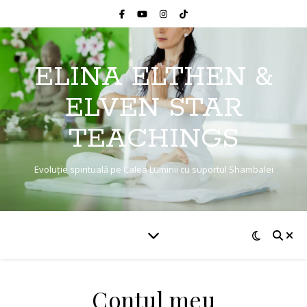
ELINA ELTHEN &
ELVEN STAR
TEACHINGS
Evoluție spirituală pe Calea Luminii cu suportul Shambalei
Contul meu