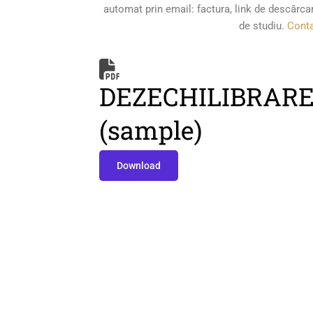
automat prin email: factura, link de descărcar
de studiu.
Conta
DEZECHILIBRARE
(sample)
Download