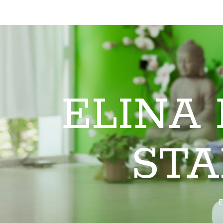
ELINA
STA
E