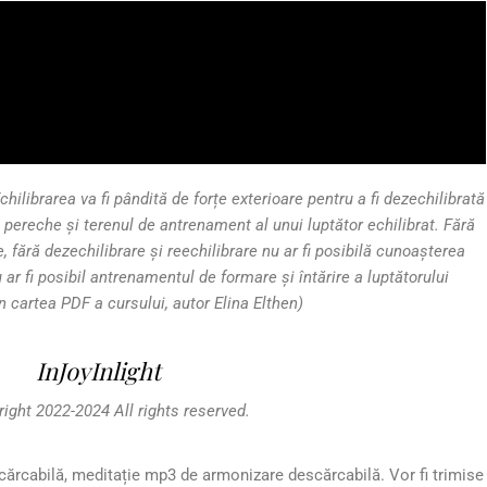
chilibrarea va fi pândită de forțe exterioare pentru a fi dezechilibrată
 pereche și terenul de antrenament al unui luptător echilibrat. Fără
e, fără dezechilibrare și reechilibrare nu ar fi posibilă cunoașterea
u ar fi posibil antrenamentul de formare și întărire a luptătorului
in cartea PDF a cursului, autor Elina Elthen)
InJoyInlight
ight 2022-2024 All rights reserved.
scărcabilă, meditație mp3 de armonizare descărcabilă. Vor fi trimise