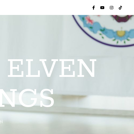
 ELVEN
INGS
ei