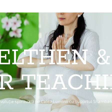
 ELTHEN &
R TEACH
voluție spirituală pe Calea Luminii cu suportul Shambal