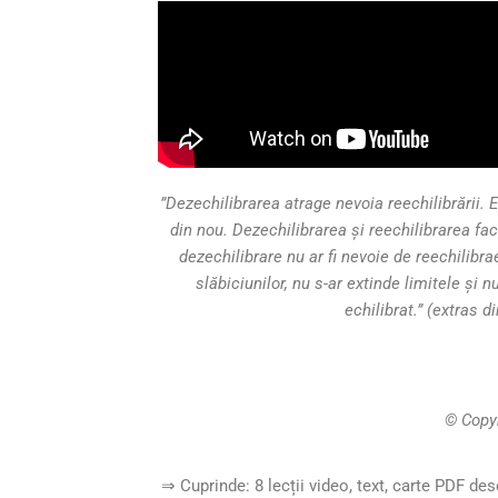
”Dezechilibrarea atrage nevoia reechilibrării. E
din nou. Dezechilibrarea și reechilibrarea fac
dezechilibrare nu ar fi nevoie de reechilibra
slăbiciunilor, nu s-ar extinde limitele și n
echilibrat.” (extras d
© Copyr
⇒ Cuprinde: 8 lecții video, text, carte PDF de