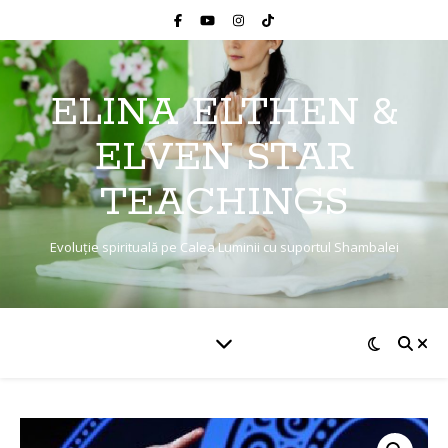
ELINA ELTHEN &
ELVEN STAR
TEACHINGS
Evoluție spirituală pe Calea Luminii cu suportul Shambalei