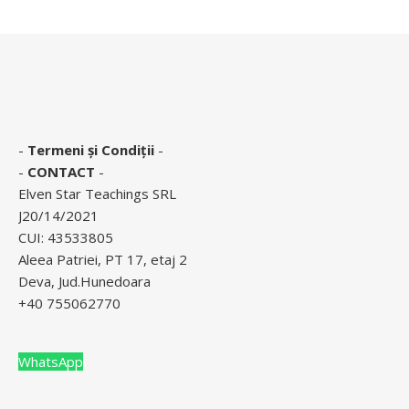
-
Termeni și Condiții
-
-
CONTACT
-
Elven Star Teachings SRL
J20/14/2021
CUI: 43533805
Aleea Patriei, PT 17, etaj 2
Deva, Jud.Hunedoara
+40 755062770
WhatsApp