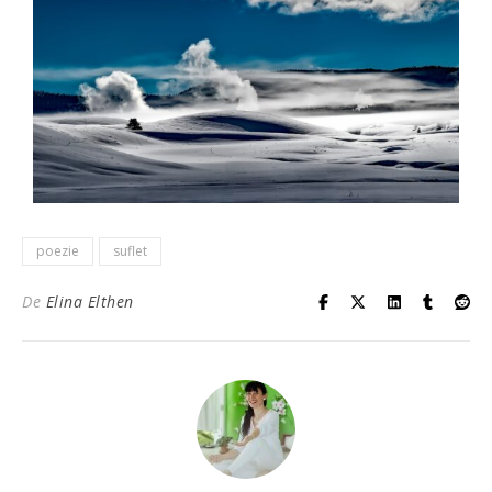
poezie
suflet
De
Elina Elthen