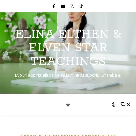
ELINA ELTHEN &
ELVEN STAR
TEACHINGS
Evoluție spirituală pe Calea Luminii cu suportul Shambalei