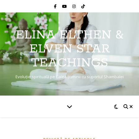
ELINA ELTHEN &
ELVEN STAR
TEACHINGS
Evoluție spirituală pe Calea Luminii cu suportul Shambalei