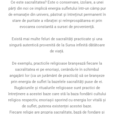
Ce este sacralitatea? Este o conservare, izolare, a unei
părți din noi ce implică energia sufletului într-un câmp pur
de emanație din univers, păstrat și întreținut permanent în
stare de puritate a vibrației și reîmprospătarea ei prin
evocarea constantă a sursei de proveniență.
Există mai multe feluri de sacralități practicate și una
singură autentică provenită de la Sursa infinită dătătoare
de viață.
De exemplu, practicile religioase branșează fiecare la
sacralitatea ei pe enoriași, cerându-le în schimbul
angajării lor (ca un jurământ de practică) să se branșeze
prin energia de suflet la bazelele sacralități puse de ei.
Rugăciunile și ritualurile religioase sunt practici de
întreținere a acestei baze care stă la baza fondării cultului
religios respectiv, enoriașii sporind cu energia lor vitală și
de suflet, puterea existenței acestei baze.
Fiecare religie are propria sacralitate, bază de fondare și