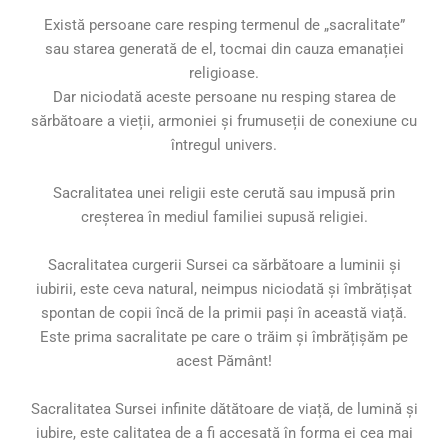
Există persoane care resping termenul de „sacralitate”
sau starea generată de el, tocmai din cauza emanației
religioase.
Dar niciodată aceste persoane nu resping starea de
sărbătoare a vieții, armoniei și frumuseții de conexiune cu
întregul univers.
Sacralitatea unei religii este cerută sau impusă prin
creșterea în mediul familiei supusă religiei.
Sacralitatea curgerii Sursei ca sărbătoare a luminii și
iubirii, este ceva natural, neimpus niciodată și îmbrățișat
spontan de copii încă de la primii pași în această viață.
Este prima sacralitate pe care o trăim și îmbrățișăm pe
acest Pământ!
Sacralitatea Sursei infinite dătătoare de viață, de lumină și
iubire, este calitatea de a fi accesată în forma ei cea mai