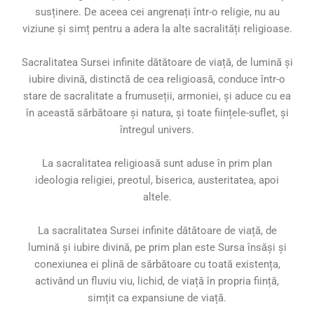
susținere. De aceea cei angrenați într-o religie, nu au
viziune și simț pentru a adera la alte sacralități religioase.
Sacralitatea Sursei infinite dătătoare de viață, de lumină și
iubire divină, distinctă de cea religioasă, conduce într-o
stare de sacralitate a frumuseții, armoniei, și aduce cu ea
în această sărbătoare și natura, și toate ființele-suflet, și
întregul univers.
La sacralitatea religioasă sunt aduse în prim plan
ideologia religiei, preotul, biserica, austeritatea, apoi
altele.
La sacralitatea Sursei infinite dătătoare de viață, de
lumină și iubire divină, pe prim plan este Sursa însăși și
conexiunea ei plină de sărbătoare cu toată existența,
activând un fluviu viu, lichid, de viață în propria ființă,
simțit ca expansiune de viață.