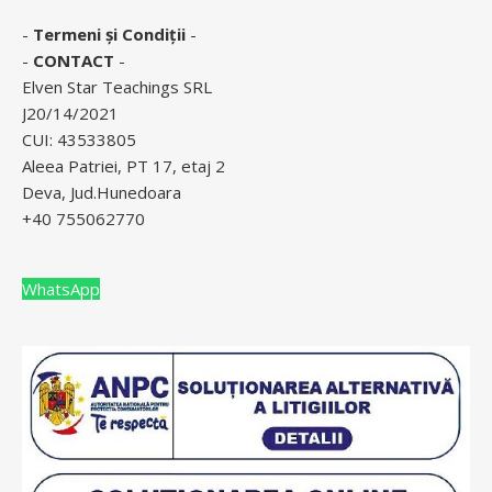
-
Termeni și Condiții
-
-
CONTACT
-
Elven Star Teachings SRL
J20/14/2021
CUI: 43533805
Aleea Patriei, PT 17, etaj 2
Deva, Jud.Hunedoara
+40 755062770
WhatsApp