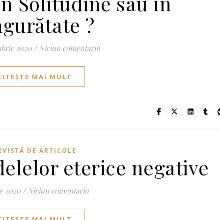
n Solitudine sau în
ngurătate ?
brie 2020
/
Niciun comentariu
CITEȘTE MAI MULT
EVISTĂ DE ARTICOLE
elelor eterice negative
ie 2020
/
Niciun comentariu
CITEȘTE MAI MULT