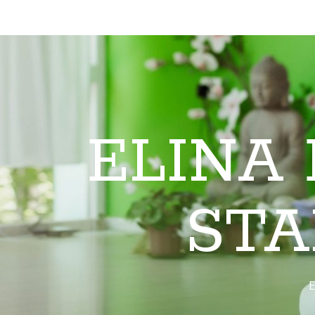
ELINA
STA
E