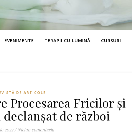
EVENIMENTE
TERAPII CU LUMINĂ
CURSURI
EVISTĂ DE ARTICOLE
e Procesarea Fricilor și
i declanșat de război
ie 2022
/
Niciun comentariu