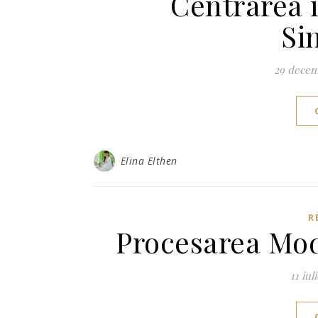
Centrarea î
Si
29 decem
Elina Elthen
R
Procesarea Mod
11 iul