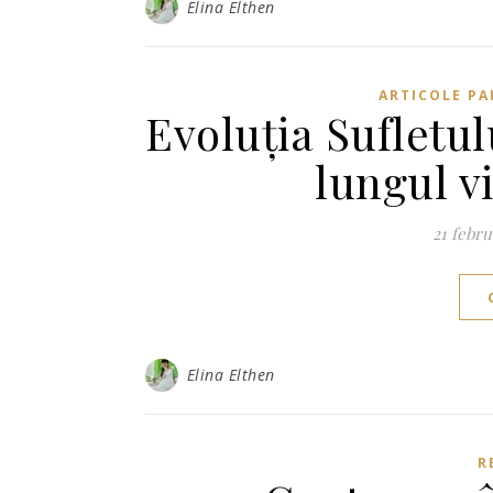
Elina Elthen
ARTICOLE PA
Evoluția Sufletul
lungul vi
21 febru
Elina Elthen
R