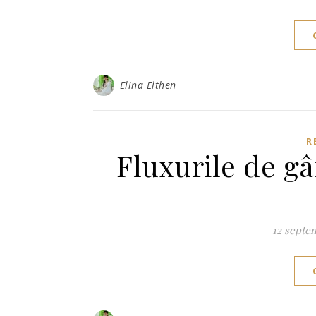
Elina Elthen
R
Fluxurile de gâ
12 septe