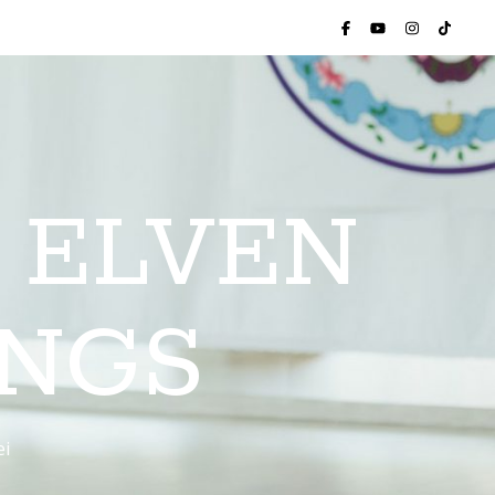
 ELVEN
INGS
ei