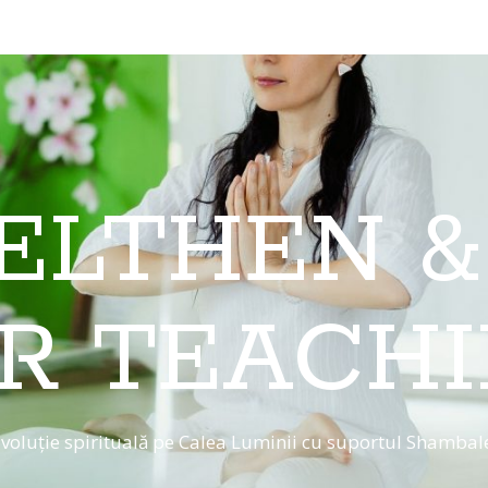
 ELTHEN &
R TEACH
voluție spirituală pe Calea Luminii cu suportul Shambal