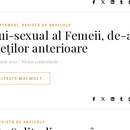
,
RTENERI
REVISTĂ DE ARTICOLE
ui-sexual al Femeii, de-
eților anterioare
arie 2021
/
Niciun comentariu
CITEȘTE MAI MULT
EVISTĂ DE ARTICOLE