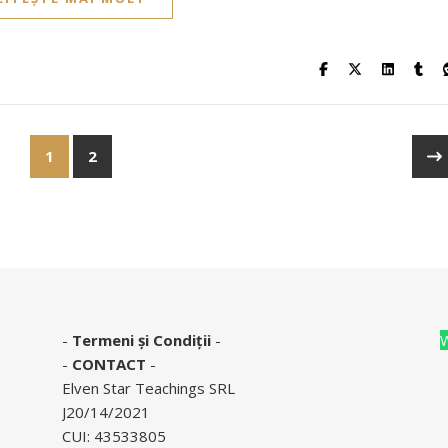
1
2
-
Termeni și Condiții
-
-
CONTACT
-
Elven Star Teachings SRL
J20/14/2021
CUI: 43533805