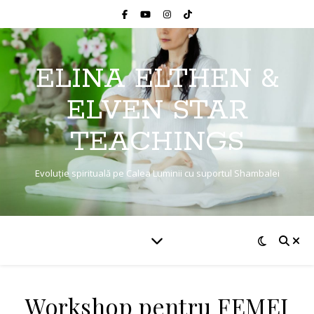
ELINA ELTHEN &
ELVEN STAR
TEACHINGS
Evoluție spirituală pe Calea Luminii cu suportul Shambalei
Workshop pentru FEMEI