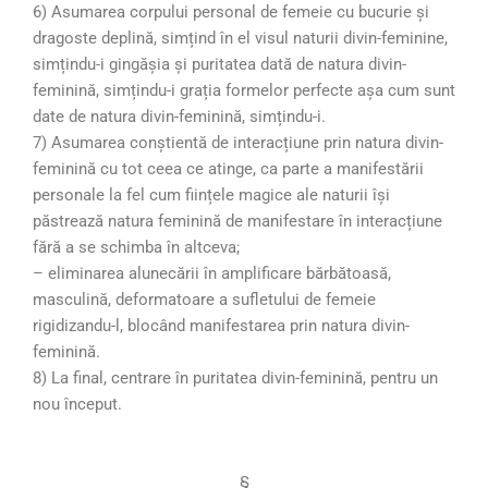
6) Asumarea corpului personal de femeie cu bucurie și
dragoste deplină, simțind în el visul naturii divin-feminine,
simțindu-i gingășia și puritatea dată de natura divin-
feminină, simțindu-i grația formelor perfecte așa cum sunt
date de natura divin-feminină, simțindu-i.
7) Asumarea conștientă de interacțiune prin natura divin-
feminină cu tot ceea ce atinge, ca parte a manifestării
personale la fel cum ființele magice ale naturii își
păstrează natura feminină de manifestare în interacțiune
fără a se schimba în altceva;
– eliminarea alunecării în amplificare bărbătoasă,
masculină, deformatoare a sufletului de femeie
rigidizandu-l, blocând manifestarea prin natura divin-
feminină.
8) La final, centrare în puritatea divin-feminină, pentru un
nou început.
§