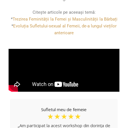
Citește articole pe aceeași temă:
*
Trezirea Feminității la Femei și Masculinității la Bărbați
*
Evoluția Sufletului-sexual al Femeii, de-a lungul vieților
anterioare
Sufletul meu de femeie
☆
☆
☆
☆
☆
„Am participat la acest workshop din dorința de