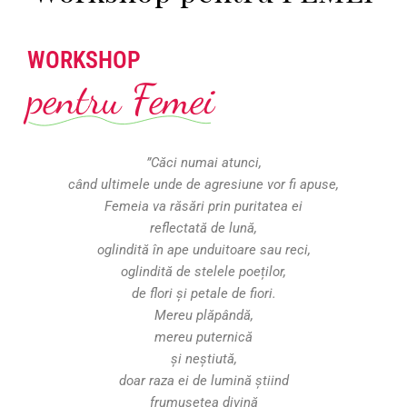
WORKSHOP
pentru Femei
”Căci numai atunci,
când ultimele unde de agresiune vor fi apuse,
Femeia va răsări prin puritatea ei
reflectată de lună,
oglindită în ape unduitoare sau reci,
oglindită de stelele poeților,
de flori și petale de fiori.
Mereu plăpândă,
mereu puternică
și neștiută,
doar raza ei de lumină știind
frumusețea divină