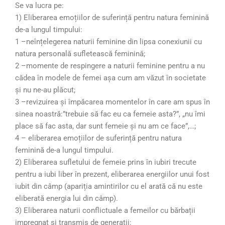
Se va lucra pe:
1) Eliberarea emoțiilor de suferință pentru natura feminină
de-a lungul timpului:
1 –neînțelegerea naturii feminine din lipsa conexiunii cu
natura personală sufletească feminină;
2 –momente de respingere a naturii feminine pentru a nu
cădea în modele de femei așa cum am văzut în societate
și nu ne-au plăcut;
3 –revizuirea și împăcarea momentelor în care am spus în
sinea noastră:”trebuie să fac eu ca femeie asta?”, „nu îmi
place să fac asta, dar sunt femeie și nu am ce face”,…;
4 – eliberarea emoțiilor de suferință pentru natura
feminină de-a lungul timpului.
2) Eliberarea sufletului de femeie prins în iubiri trecute
pentru a iubi liber în prezent, eliberarea energiilor unui fost
iubit din câmp (apariția amintirilor cu el arată că nu este
eliberată energia lui din câmp).
3) Eliberarea naturii conflictuale a femeilor cu bărbații
impregnat și transmis de generații: