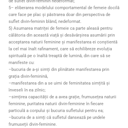
de suflet divin-feminin nedeformat;
5– eliberarea modelului comportamental de femeie docilă
care face pe plac și păstrarea doar din perspectiva de
suflet divin-feminin blând, nedeformat.
5) Asumarea matriței de femeie ca parte aleasă pentru
călătoria din această viață și desăvârșirea asumării prin
acceptarea naturii feminine și manifestarea ei conștientă
la cel mai înalt rafinament, care să echilibreze evoluția
spirituală pe o înaltă treaptă de lumină, din care să se
manifeste cu:
–bucuria de a-și simți din plinătate manifestarea prin
grația divin-feminină,
–manifestarea din a se uimi de feminitatea simțită și
înveseli în ea zilnic;
–simțirea capacității de a avea grație, frumusețea naturii
feminine, puritatea naturii divin-feminine în fiecare
particulă a corpului și bucuria sufletului pentru ea;
–bucuria de a simți că sufletul dansează pe undele
frumuseții divin-feminine.