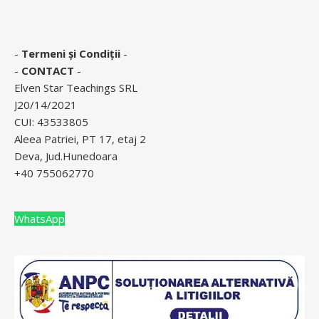
-
Termeni și Condiții
-
-
CONTACT
-
Elven Star Teachings SRL
J20/14/2021
CUI: 43533805
Aleea Patriei, PT 17, etaj 2
Deva, Jud.Hunedoara
+40 755062770
WhatsApp