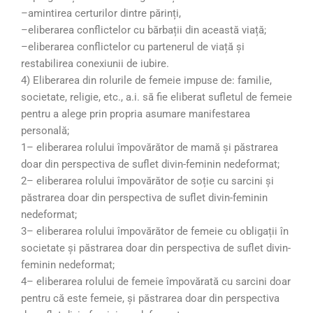
–amintirea certurilor dintre părinți,
–eliberarea conflictelor cu bărbații din această viață;
–eliberarea conflictelor cu partenerul de viață și
restabilirea conexiunii de iubire.
4) Eliberarea din rolurile de femeie impuse de: familie,
societate, religie, etc., a.i. să fie eliberat sufletul de femeie
pentru a alege prin propria asumare manifestarea
personală;
1– eliberarea rolului împovărător de mamă și păstrarea
doar din perspectiva de suflet divin-feminin nedeformat;
2– eliberarea rolului împovărător de soție cu sarcini și
păstrarea doar din perspectiva de suflet divin-feminin
nedeformat;
3– eliberarea rolului împovărător de femeie cu obligații în
societate și păstrarea doar din perspectiva de suflet divin-
feminin nedeformat;
4– eliberarea rolului de femeie împovărată cu sarcini doar
pentru că este femeie, și păstrarea doar din perspectiva