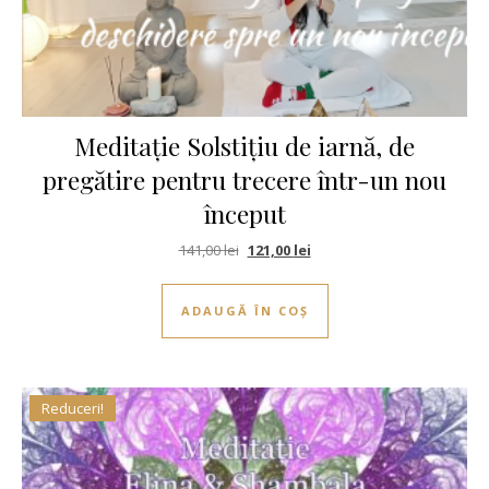
Meditație Solstițiu de iarnă, de
pregătire pentru trecere într-un nou
început
Prețul inițial a fost: 141,00 lei.
Prețul curent este: 121,00 le
141,00
lei
121,00
lei
ADAUGĂ ÎN COȘ
Reduceri!