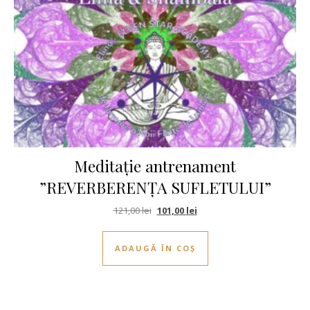
Meditație antrenament
”REVERBERENȚA SUFLETULUI”
Prețul inițial a fost: 121,00 lei.
Prețul curent este: 101,00 le
121,00
lei
101,00
lei
ADAUGĂ ÎN COȘ