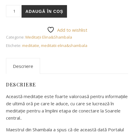
Cantitate Meditație Portalul Leului 888
ADAUGĂ ÎN COȘ
Add to wishlist
Categorie:
Meditații Elina&Shambala
Etichete:
meditatie
,
meditatii elina&shambala
Descriere
DESCRIERE
Această meditație este foarte valoroasă pentru informațiile
de ultimă oră pe care le aduce, cu care se lucrează în
meditație pentru a împlini etapa de conectare la Soarele
central..
Maestrul din Shambala a spus că de această dată Portalul