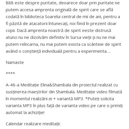
888 este despre puritate, deoarece doar prin puritate ne
putem accesa amprenta originală de spirit care se află
codată în biblioteca Soarelui central de mii de ani, pentru a
fi păzită de atacatorii întunecați, noi fiind în prezent doar
copii. Dacă amprenta noastră de spirit eeste distrusă
atunci nu ne dizolvăm definitiv în Sursa vieții și nu ne mai
putem reîncarna, nu mai putem exista ca scânteie de spirit
având o conștiință individuală pentru a experimenta….
Namaste
****
A-46-a Meditație Elina&Shambala din proiectul realizat cu
susținerea maeștrilor din Shambala. Meditație video filmată
în momentul realizării ei + variantă MP3. *Puteți solicita
varianta MP3 în plus față de varianta video pe care o primiți
automat la achiziție!
Calendar realizare meditații: