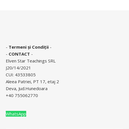
-
Termeni și Condiții
-
-
CONTACT
-
Elven Star Teachings SRL
J20/14/2021
CUI: 43533805
Aleea Patriei, PT 17, etaj 2
Deva, Jud.Hunedoara
+40 755062770
WhatsApp