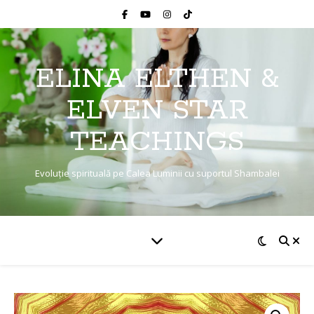
ELINA ELTHEN &
ELVEN STAR
TEACHINGS
Evoluție spirituală pe Calea Luminii cu suportul Shambalei