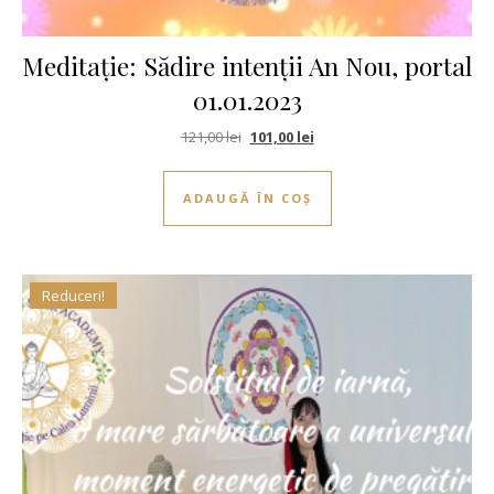
Meditație: Sădire intenții An Nou, portal
01.01.2023
Prețul inițial a fost: 121,00 lei.
Prețul curent este: 101,00 le
121,00
lei
101,00
lei
ADAUGĂ ÎN COȘ
Reduceri!