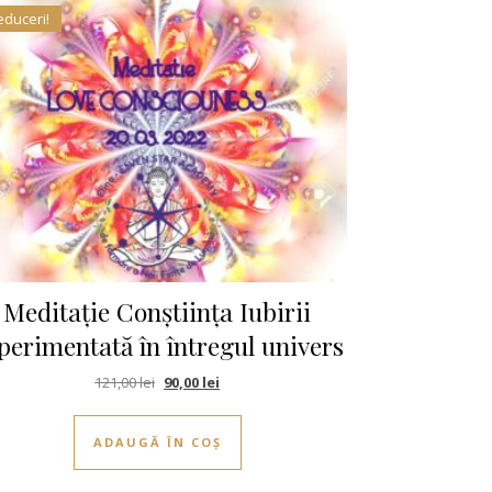
educeri!
Meditație Conștiința Iubirii
perimentată în întregul univers
i.
Prețul inițial a fost: 121,00 lei.
Prețul curent este: 90,00 lei.
121,00
lei
90,00
lei
ADAUGĂ ÎN COȘ