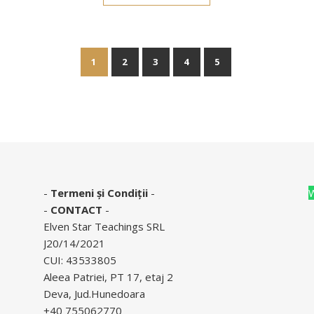
1
2
3
4
5
-
Termeni și Condiții
-
-
CONTACT
-
Elven Star Teachings SRL
J20/14/2021
CUI: 43533805
Aleea Patriei, PT 17, etaj 2
Deva, Jud.Hunedoara
+40 755062770