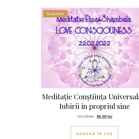
Reduceri!
Meditație Conștiința Universal
Iubirii în propriul sine
Prețul inițial a fost: 121
Prețul curent e
121,00
lei
90,00
lei
ADAUGĂ ÎN COȘ