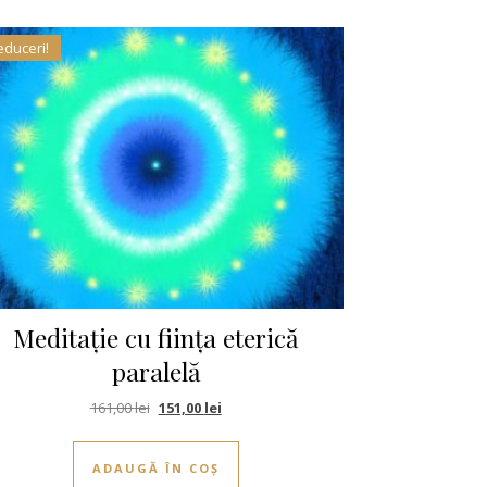
educeri!
Meditație cu ființa eterică
paralelă
i.
Prețul inițial a fost: 161,00 lei.
Prețul curent este: 151,00 lei.
161,00
lei
151,00
lei
ADAUGĂ ÎN COȘ