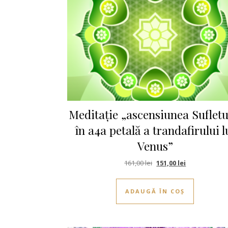
Meditație „ascensiunea Sufletu
în a4a petală a trandafirului l
Venus”
Prețul inițial a fost: 161,
Prețul curent 
161,00
lei
151,00
lei
ADAUGĂ ÎN COȘ