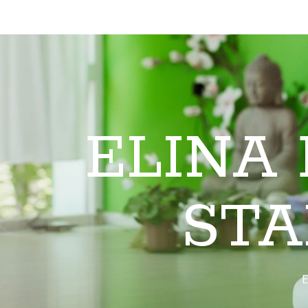
ELINA
STA
E