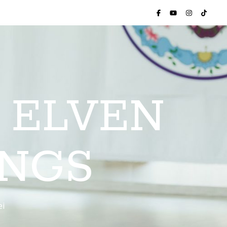
 ELVEN
INGS
ei