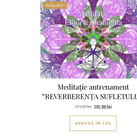
Reduceri!
Meditație antrenament
”REVERBERENȚA SUFLETULU
Prețul inițial a fost: 121,
Prețul curent 
121,00
lei
101,00
lei
ADAUGĂ ÎN COȘ