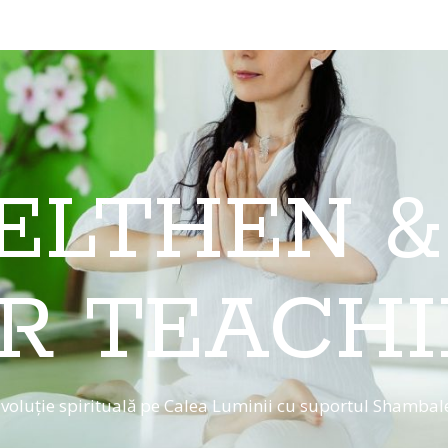
 ELTHEN &
R TEACH
voluție spirituală pe Calea Luminii cu suportul Shambal