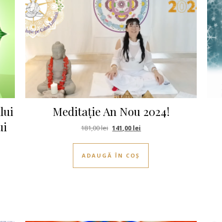
lui
Meditație An Nou 2024!
ui
Prețul inițial a fost: 181,00 lei.
Prețul curent este: 141,00 le
181,00
lei
141,00
lei
ADAUGĂ ÎN COȘ
00 lei.
este: 151,00 lei.