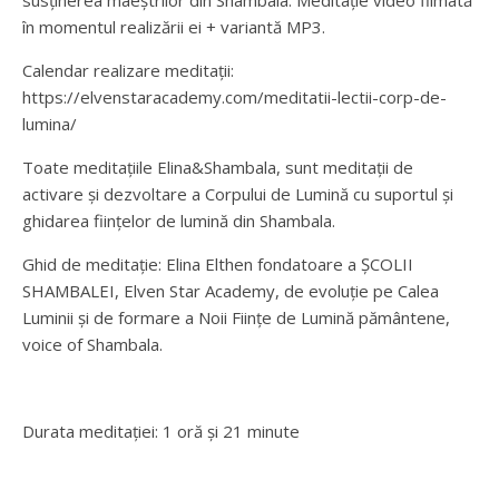
susținerea maeștrilor din Shambala. Meditație video filmată
în momentul realizării ei + variantă MP3.
Calendar realizare meditații:
https://elvenstaracademy.com/meditatii-lectii-corp-de-
lumina/
Toate meditațiile Elina&Shambala, sunt meditații de
activare și dezvoltare a Corpului de Lumină cu suportul și
ghidarea ființelor de lumină din Shambala.
Ghid de meditație: Elina Elthen fondatoare a ȘCOLII
SHAMBALEI, Elven Star Academy, de evoluție pe Calea
Luminii și de formare a Noii Ființe de Lumină pământene,
voice of Shambala.
Durata meditației: 1 oră și 21 minute