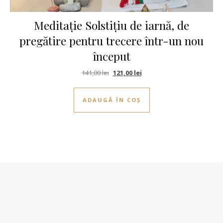
Meditație Solstițiu de iarnă, de
pregătire pentru trecere într-un nou
început
Prețul inițial a fost: 141,00 lei.
Prețul curent este: 121,00 le
141,00
lei
121,00
lei
ADAUGĂ ÎN COȘ