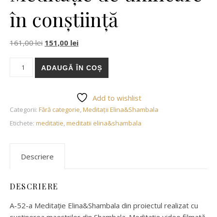
în conștiință
Prețul inițial a fost: 161,00 lei.
Prețul curent este: 151,00 lei.
161,00
lei
151,00
lei
Cantitate Meditație de unificare în conștiință
ADAUGĂ ÎN COȘ
Add to wishlist
Categorii:
Fără categorie
,
Meditații Elina&Shambala
Etichete:
meditatie
,
meditatii elina&shambala
Descriere
DESCRIERE
A-52-a Meditație Elina&Shambala din proiectul realizat cu