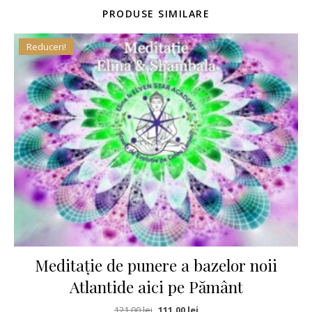
PRODUSE SIMILARE
Reduceri!
Meditație de punere a bazelor noii
Atlantide aici pe Pământ
Prețul inițial a fost: 121,00 lei.
Prețul curent este: 111,00 le
121,00
lei
111,00
lei