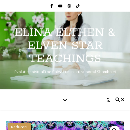
ELINA ELTHEN &
ELVEN STAR
TEACHINGS
Evoluție spirituală pe Calea Luminii cu suportul Shambalei
Reduceri!