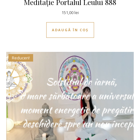
Meditație Portalul Leului 888
151,00
lei
ADAUGĂ ÎN COȘ
Reduceri!