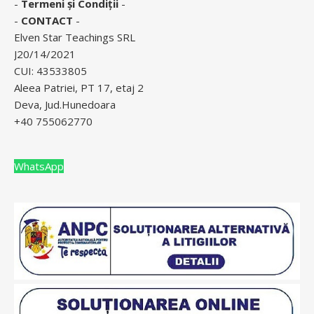
-
Termeni și Condiții
-
-
CONTACT
-
Elven Star Teachings SRL
J20/14/2021
CUI: 43533805
Aleea Patriei, PT 17, etaj 2
Deva, Jud.Hunedoara
+40 755062770
WhatsApp