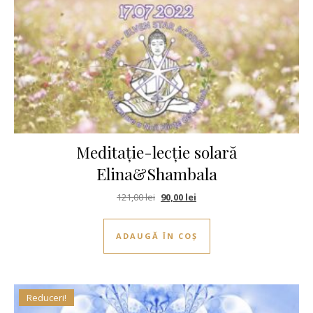
Meditație-lecție solară
Elina&Shambala
Prețul inițial a fost: 121,00 lei.
Prețul curent este: 90,00 lei.
121,00
lei
90,00
lei
ADAUGĂ ÎN COȘ
Reduceri!