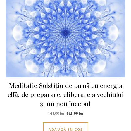
Meditație Solstițiu de iarnă cu energia
elfă, de preparare, eliberare a vechiului
și un nou început
Prețul inițial a fost: 141,00 lei.
Prețul curent este: 121,00 le
141,00
lei
121,00
lei
ADAUGĂ ÎN COȘ