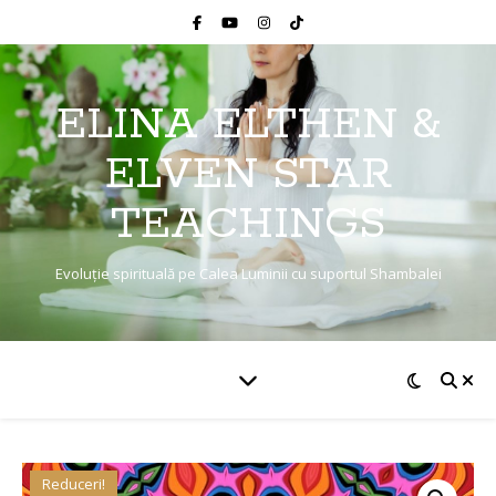
ELINA ELTHEN &
ELVEN STAR
TEACHINGS
Evoluție spirituală pe Calea Luminii cu suportul Shambalei
Reduceri!