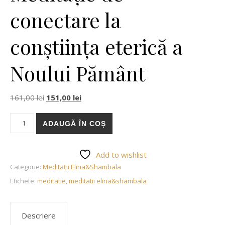
conectare la
conștiința eterică a
Noului Pământ
Prețul inițial a fost: 161,00 lei.
Prețul curent este: 151,00 lei.
161,00
lei
151,00
lei
Cantitate Meditație de conectare la conștiința eterică a Noulu
ADAUGĂ ÎN COȘ
Add to wishlist
Categorie:
Meditații Elina&Shambala
Etichete:
meditatie
,
meditatii elina&shambala
Descriere