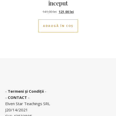
început
Prețul inițial a fost: 141,00 lei.
Prețul curent este: 121,00 le
141,00
lei
121,00
lei
ADAUGĂ ÎN COȘ
-
Termeni și Condiții
-
-
CONTACT
-
Elven Star Teachings SRL
J20/14/2021