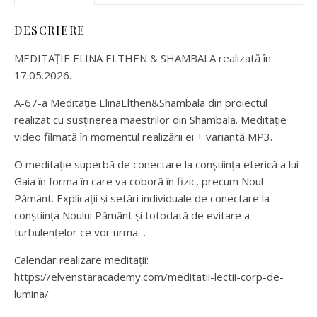
DESCRIERE
MEDITAȚIE ELINA ELTHEN & SHAMBALA realizată în
17.05.2026.
A-67-a Meditație ElinaElthen&Shambala din proiectul
realizat cu susținerea maeștrilor din Shambala. Meditație
video filmată în momentul realizării ei + variantă MP3.
O meditație superbă de conectare la conștiința eterică a lui
Gaia în forma în care va coborâ în fizic, precum Noul
Pământ. Explicații și setări individuale de conectare la
conștiința Noului Pământ și totodată de evitare a
turbulențelor ce vor urma…
Calendar realizare meditații:
https://elvenstaracademy.com/meditatii-lectii-corp-de-
lumina/