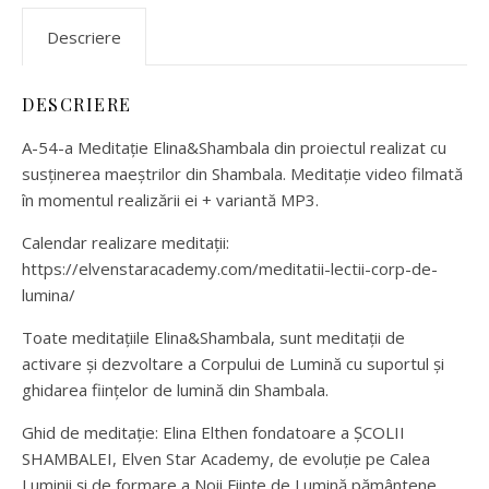
Descriere
DESCRIERE
A-54-a Meditație Elina&Shambala din proiectul realizat cu
susținerea maeștrilor din Shambala. Meditație video filmată
în momentul realizării ei + variantă MP3.
Calendar realizare meditații:
https://elvenstaracademy.com/meditatii-lectii-corp-de-
lumina/
Toate meditațiile Elina&Shambala, sunt meditații de
activare și dezvoltare a Corpului de Lumină cu suportul și
ghidarea ființelor de lumină din Shambala.
Ghid de meditație: Elina Elthen fondatoare a ȘCOLII
SHAMBALEI, Elven Star Academy, de evoluție pe Calea
Luminii și de formare a Noii Ființe de Lumină pământene,