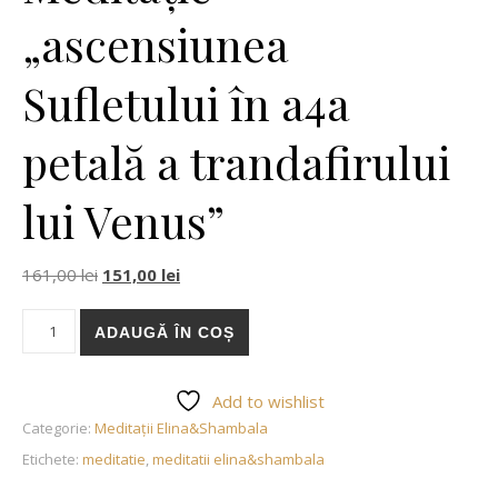
„ascensiunea
Sufletului în a4a
petală a trandafirului
lui Venus”
Prețul inițial a fost: 161,00 lei.
Prețul curent este: 151,00 lei.
161,00
lei
151,00
lei
Cantitate Meditație "ascensiunea Sufletului în a4a petală a trand
ADAUGĂ ÎN COȘ
Add to wishlist
Categorie:
Meditații Elina&Shambala
Etichete:
meditatie
,
meditatii elina&shambala