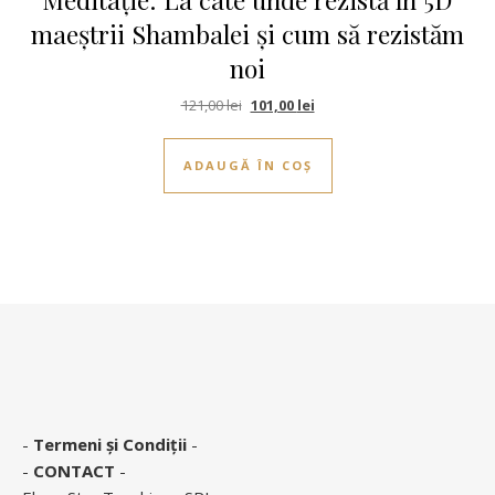
maeștrii Shambalei și cum să rezistăm
noi
Prețul inițial a fost: 121,00 lei.
Prețul curent este: 101,00 le
121,00
lei
101,00
lei
ADAUGĂ ÎN COȘ
-
Termeni și Condiții
-
-
CONTACT
-