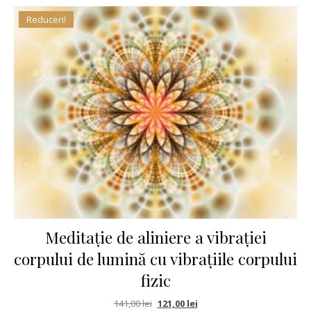
Reduceri!
Meditație de aliniere a vibrației
corpului de lumină cu vibrațiile corpului
fizic
Prețul inițial a fost: 141,00 lei.
Prețul curent este: 121,00 le
141,00
lei
121,00
lei