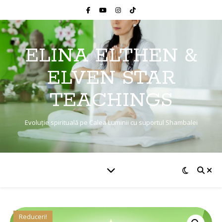
ELINA ELTHEN &
ELVEN STAR
TEACHINGS
Evoluție spirituală pe Calea Luminii cu suportul Shambalei
Reduceri!