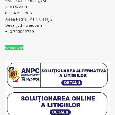
Elven Star Teachings SRL
J20/14/2021
CUI: 43533805
Aleea Patriei, PT 17, etaj 2
Deva, Jud.Hunedoara
+40 755062770
WhatsApp