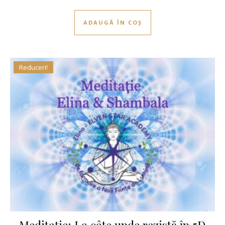
ADAUGĂ ÎN COȘ
Reduceri!
Meditație: La câte unde rezistă în 5D