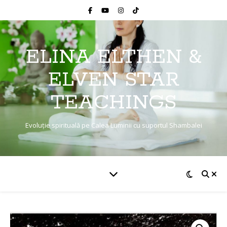
ELINA ELTHEN &
ELVEN STAR
TEACHINGS
Evoluție spirituală pe Calea Luminii cu suportul Shambalei