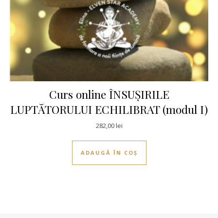
Curs online ÎNSUȘIRILE
LUPTĂTORULUI ECHILIBRAT (modul I)
282,00
lei
ADAUGĂ ÎN COȘ