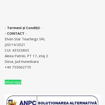
-
Termeni și Condiții
-
-
CONTACT
-
Elven Star Teachings SRL
J20/14/2021
CUI: 43533805
Aleea Patriei, PT 17, etaj 2
Deva, Jud.Hunedoara
+40 755062770
WhatsApp