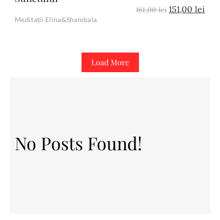
151,00
lei
161,00
lei
Meditații Elina&Shambala
Load More
No Posts Found!