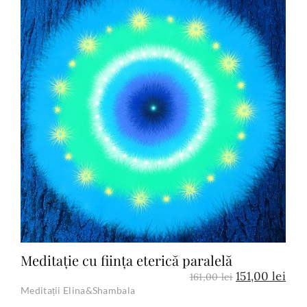
Add to Cart
Meditație cu ființa eterică paralelă
151,00
lei
161,00
lei
Meditații Elina&Shambala