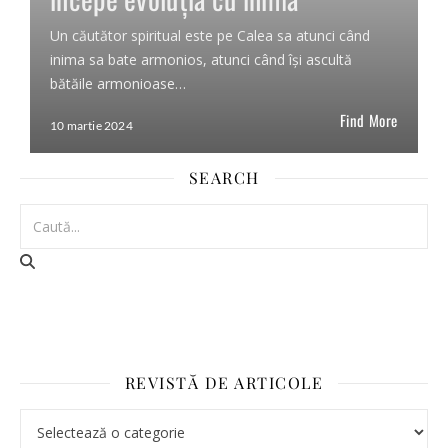
Un căutător spiritual este pe Calea sa atunci când
inima sa bate armonios, atunci când își ascultă
bătăile armonioase…
Find More
10 martie 2024
SEARCH
REVISTĂ DE ARTICOLE