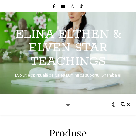
ELINA ELTHEN &
ELVEN STAR
TEACHINGS
Evoluție spirituală pe Calea Luminii cu suportul Shambalei
Produse