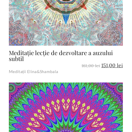
Meditație lecție de dezvoltare a auzului
subtil
151,00
lei
161,00
lei
Meditații Elina&Shambala