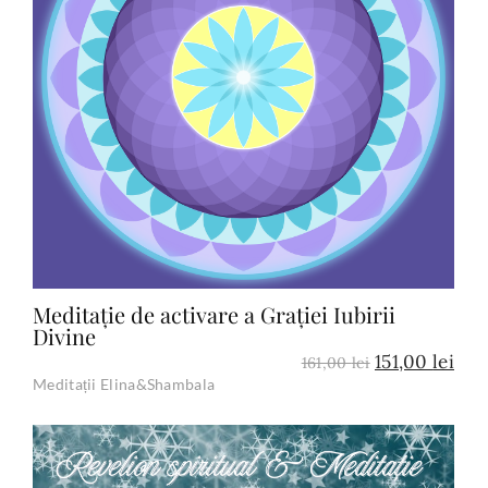
Add to Cart
Meditație de activare a Grației Iubirii
Divine
151,00
lei
161,00
lei
Meditații Elina&Shambala