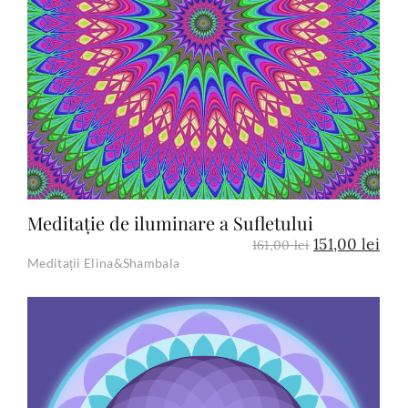
Add to Cart
Meditație de iluminare a Sufletului
151,00
lei
161,00
lei
Meditații Elina&Shambala