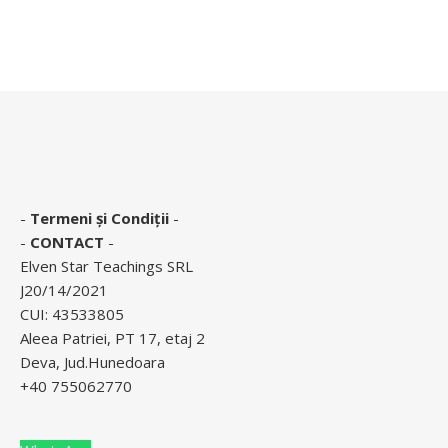
-
Termeni și Condiții
-
-
CONTACT
-
Elven Star Teachings SRL
J20/14/2021
CUI: 43533805
Aleea Patriei, PT 17, etaj 2
Deva, Jud.Hunedoara
+40 755062770