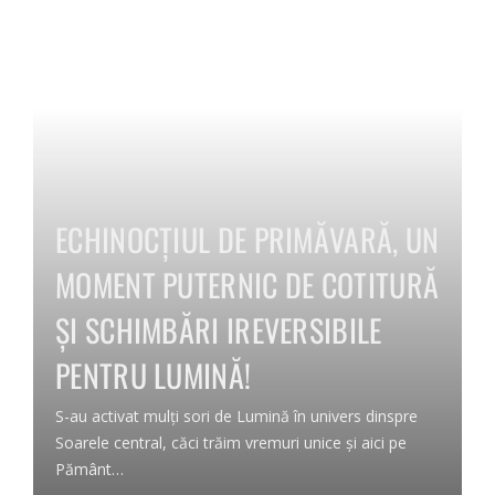
ECHINOCȚIUL DE PRIMĂVARĂ, UN
MOMENT PUTERNIC DE COTITURĂ
ȘI SCHIMBĂRI IREVERSIBILE
PENTRU LUMINĂ!
S-au activat mulți sori de Lumină în univers dinspre
Soarele central, căci trăim vremuri unice și aici pe
Pământ…