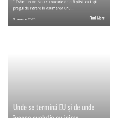
” Trăim un An Nou cu bucurie de a fi pășit cu toții
pragul de intrare în asumarea unui…
Find More
3 ianuarie 2025
Unde se termină EU și de unde
începe evoluția cu inima