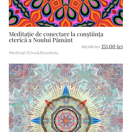
Meditație de conectare la conștiința
eterică a Noului Pământ
151,00
lei
161,00
lei
Meditații Elina&Shambala
Add to Cart