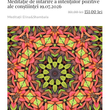
Meditație de întărire a intențiilor pozitive
ale conștiinței 19.07.2026
151,00
lei
161,00
lei
Meditații Elina&Shambala
Add to Cart