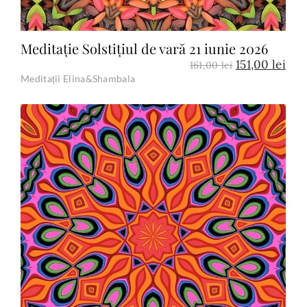
Meditație Solstițiul de vară 21 iunie 2026
151,00
lei
161,00
lei
Meditații Elina&Shambala
Add to Cart