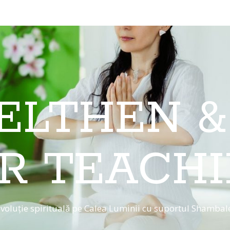
 ELTHEN &
R TEACH
voluție spirituală pe Calea Luminii cu suportul Shambal