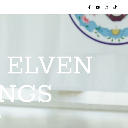
 ELVEN
INGS
ei