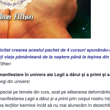
icitat crearea acestui pachet de 4 cursuri spunând
i viața pământeană de la naștere până la ieșirea din 
Elthen
anifestare în univers ale Legii a dărui și a primi și 
legi din univers!
pecial pe temele din curs, axat pe eliberarea deformărilo
 manifestarea
prin corpul nostru în
Legii a dărui și a primi
a lecțiilor karmice încât să nu mai alunecăm în dezechil