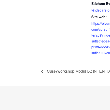
Etichete E
vindecare de
Site web:
https://elv
com/cursuri-
terapii/vind
suflet/legea
primi-de-vi
sufletului-
Curs+workshop Modul IX: INTENȚI