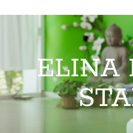
ELINA
STA
E