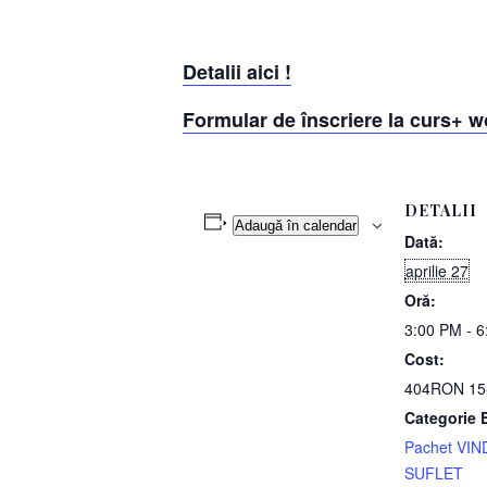
Detalii aici !
Formul
ar de înscriere la curs+ 
DETALII
Adaugă în calendar
Dată:
aprilie 27
Oră:
3:00 PM - 
Cost:
404RON 15-
Categorie 
Pachet VI
SUFLET