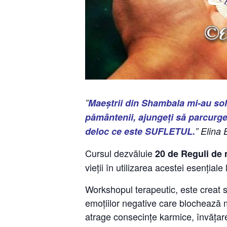
”
Maeștrii din Shambala mi-au sol
pământenii, ajungeți să parcurgeț
deloc ce este SUFLETUL.
” Elina 
Cursul dezvăluie
20 de Reguli de m
vieții în utilizarea acestei esențiale 
Workshopul terapeutic, este creat s
emoțiilor negative care blochează
atrage consecințe karmice, învățare