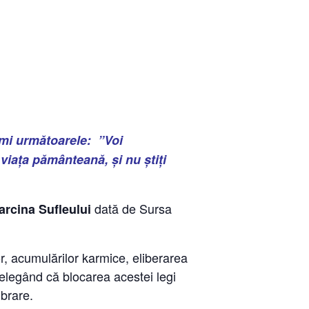
u-mi următoarele:
”Voi
viața pământeană, și nu știți
dată de Sursa
sarcina Sufleului
r, acumulărilor karmice, eliberarea
țelegând că blocarea acestei legi
ibrare.