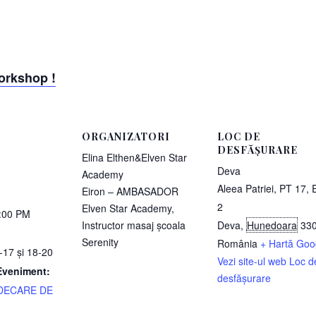
works
h
op !
ORGANIZATORI
LOC DE
DESFĂȘURARE
Elina Elthen&Elven Star
Deva
Academy
Aleea Patriei, PT 17, E
Eiron – AMBASADOR
2
Elven Star Academy,
6:00 PM
Instructor masaj școala
Deva
,
Hunedoara
33
Serenity
România
+ Hartă Goo
17 și 18-20
Vezi site-ul web Loc d
Eveniment:
desfășurare
NDECARE DE