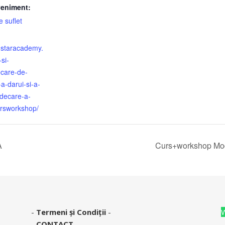
veniment:
 suflet
enstaracademy.
si-
ecare-de-
-a-darui-si-a-
ndecare-a-
cursworkshop/
A
Curs+workshop M
-
Termeni și Condiții
-
-
CONTACT
-