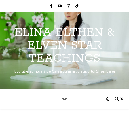
ELINA ELTHEN &
ELVEN STAR
TEACHINGS
Evoluție spirituală pe Calea Luminii cu suportul Shambalei