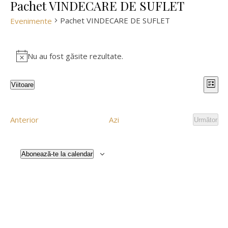
Pachet VINDECARE DE SUFLET
Pachet VINDECARE DE SUFLET
Evenimente
Evenimente
Nu au fost găsite rezultate.
Notificare
Na
Na
Viitoare
Listă
Selectează
în
în
data.
Evenimente
Anterior
Azi
Următor
vi
Evenim
viz
Ev
Abonează-te la calendar