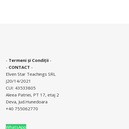
-
Termeni și Condiții
-
-
CONTACT
-
Elven Star Teachings SRL
J20/14/2021
CUI: 43533805
Aleea Patriei, PT 17, etaj 2
Deva, Jud.Hunedoara
+40 755062770
WhatsApp