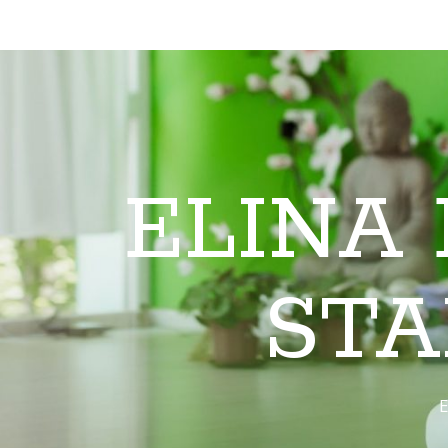
ELINA
STA
E