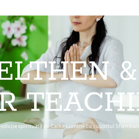
 ELTHEN &
R TEACH
voluție spirituală pe Calea Luminii cu suportul Shambal