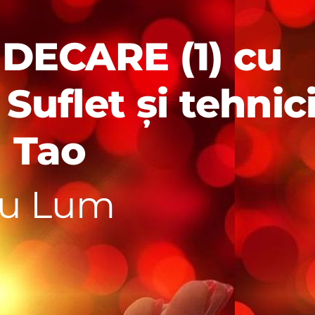
DECARE (1) cu
Suflet și tehnic
Tao
Luminăă!
|