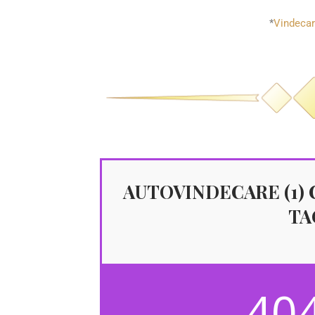
*
Vindecar
AUTOVINDECARE (1) C
TAO
40