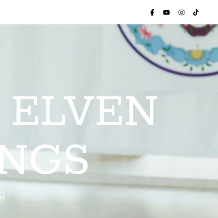
 ELVEN
INGS
ei