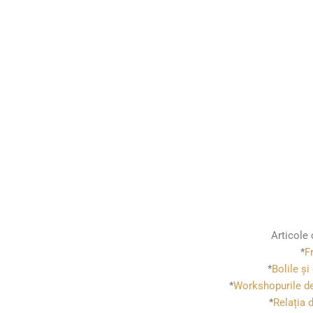
Articole 
*
F
*
Bolile și
*
Workshopurile d
*
Relația d