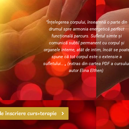
”Înțelegerea corpului, înseamnă o parte din
drumul spre armonia energetică perfect
funcțională parcurs. Sufletul simte și
comunică subtil permanent cu corpul și
organele interne, atât de intim, încât se poat
spune că tot corpul este o extensie a
sufletului… „
(extras din cartea PDF a cursului
autor Elina Elthen)
e înscriere curs+terapie