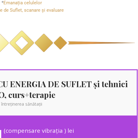
*
Emanația celulelor
e de Suflet, scanare și evaluare
U ENERGIA DE SUFLET și tehnici
, curs+terapie
întreținerea sănătații
4
(compensare vibrația ) lei