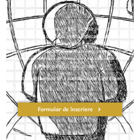
”Acest comportament aduce unui luptător puterea personală
de a alege cel mai bun lucru pentru impecabilitatea sa, știind
și așteptând momentul potrivit de a fi disponibil și momentul
potrivit de a fi inaccesibil aceleiași lumi. În acest fel, un
luptător se eliberează de lumea din jurul său, chiar fiind în
mijlocul ei, și râde, și râde.”
(extras din cartea PDF a cursului, autor Elina Elthen)
Formular de înscriere