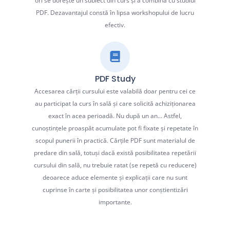
ori se dorește un subiect din curs și a combina cu studiul
PDF. Dezavantajul constă în lipsa workshopului de lucru
efectiv.
PDF Study
Accesarea cărții cursului este valabilă doar pentru cei ce
au participat la curs în sală și care solicită achiziționarea
exact în acea perioadă. Nu după un an... Astfel,
cunoștințele proaspăt acumulate pot fi fixate și repetate în
scopul punerii în practică. Cărțile PDF sunt materialul de
predare din sală, totuși dacă există posibilitatea repetării
cursului din sală, nu trebuie ratat (se repetă cu reducere)
deoarece aduce elemente și explicații care nu sunt
cuprinse în carte și posibilitatea unor conștientizări
importante.