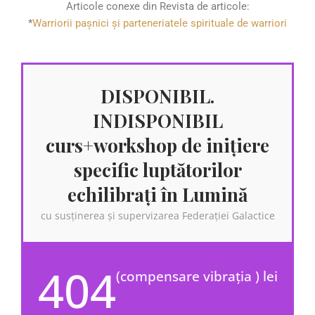
Articole conexe din Revista de articole:
*
Warriorii pașnici și parteneriatele spirituale de warriori
DISPONIBIL.
INDISPONIBIL
curs+workshop de inițiere
specific luptătorilor
echilibrați în Lumină
cu susținerea și supervizarea Federației Galactice
404
(compensare vibrația ) lei