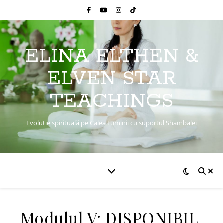
ELINA ELTHEN &
ELVEN STAR
TEACHINGS
Evoluție spirituală pe Calea Luminii cu suportul Shambalei
Modulul V: DISPONIBIL.