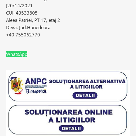
J20/14/2021
CUI: 43533805
Aleea Patriei, PT 17, etaj 2
Deva, Jud.Hunedoara
+40 755062770
WhatsApp