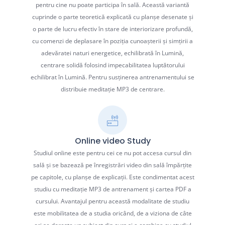
pentru cine nu poate participa în sală. Această variantă
cuprinde o parte teoretică explicată cu planșe desenate și
o parte de lucru efectiv în stare de interiorizare profundă,
cu comenzi de deplasare în poziția cunoașterii și simțirii a
adevăratei naturi energetice, echilibrată în Lumină,
centrare solidă folosind impecabilitatea luptătorului
echilibrat în Lumină. Pentru susținerea antrenamentului se
distribuie meditație MP3 de centrare.
Online video Study
Studiul online este pentru cei ce nu pot accesa cursul din
sală și se bazează pe înregistrări video din sală împărțite
pe capitole, cu planșe de explicații. Este condimentat acest
studiu cu meditație MP3 de antrenament și cartea PDF a
cursului. Avantajul pentru această modalitate de studiu
este mobilitatea de a studia oricând, de a viziona de câte