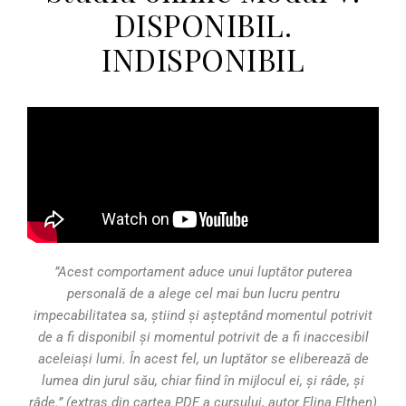
DISPONIBIL.
INDISPONIBIL
”Acest comportament aduce unui luptător puterea
personală de a alege cel mai bun lucru pentru
impecabilitatea sa, știind și așteptând momentul potrivit
de a fi disponibil și momentul potrivit de a fi inaccesibil
aceleiași lumi. În acest fel, un luptător se eliberează de
lumea din jurul său, chiar fiind în mijlocul ei, și râde, și
râde.” (extras din cartea PDF a cursului, autor Elina Elthen)