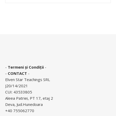
-
Termeni și Condiții
-
-
CONTACT
-
Elven Star Teachings SRL
J20/14/2021
CUI: 43533805
Aleea Patriei, PT 17, etaj 2
Deva, Jud.Hunedoara
+40 755062770