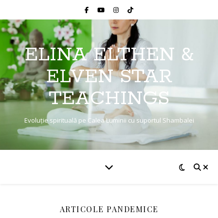
ELINA ELTHEN &
ELVEN STAR
TEACHINGS
Evoluție spirituală pe Calea Luminii cu suportul Shambalei
ARTICOLE PANDEMICE