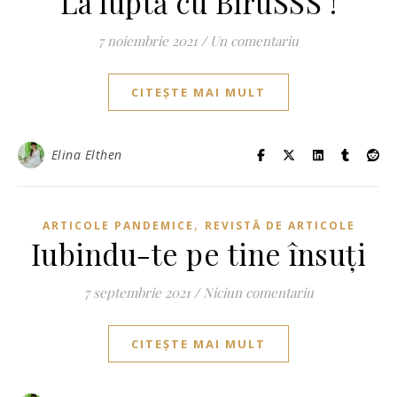
La luptă cu BiruSSS !
7 noiembrie 2021
/
Un comentariu
CITEȘTE MAI MULT
Elina Elthen
,
ARTICOLE PANDEMICE
REVISTĂ DE ARTICOLE
Iubindu-te pe tine însuți
7 septembrie 2021
/
Niciun comentariu
CITEȘTE MAI MULT