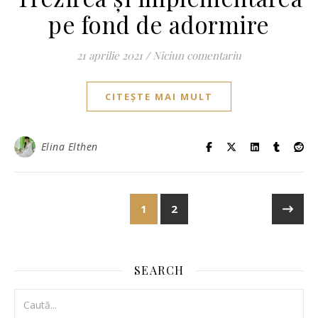
pe fond de adormire
21 aprilie 2021
/
Niciun comentariu
CITEȘTE MAI MULT
Elina Elthen
1
2
SEARCH