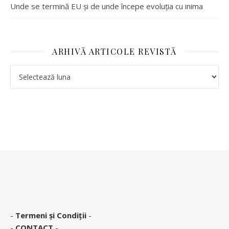
Unde se termină EU și de unde începe evoluția cu inima
ARHIVĂ ARTICOLE REVISTĂ
Arhivă articole revistă
-
Termeni și Condiții
-
-
CONTACT
-