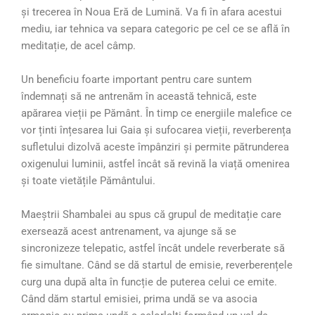
și trecerea în Noua Eră de Lumină. Va fi în afara acestui
mediu, iar tehnica va separa categoric pe cel ce se află în
meditație, de acel câmp.
Un beneficiu foarte important pentru care suntem
îndemnați să ne antrenăm în această tehnică, este
apărarea vieții pe Pământ. În timp ce energiile malefice ce
vor ținti înțesarea lui Gaia și sufocarea vieții, reverberența
sufletului dizolvă aceste împânziri și permite pătrunderea
oxigenului luminii, astfel încât să revină la viață omenirea
și toate vietățile Pământului.
Maeştrii Shambalei au spus că grupul de meditație care
exersează acest antrenament, va ajunge să se
sincronizeze telepatic, astfel încât undele reverberate să
fie simultane. Când se dă startul de emisie, reverberențele
curg una după alta în funcție de puterea celui ce emite.
Când dăm startul emisiei, prima undă se va asocia