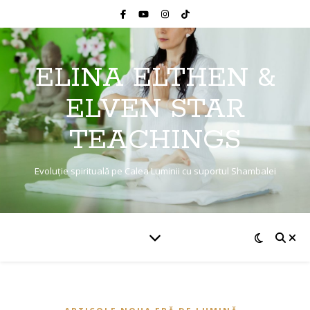
ELINA ELTHEN &
ELVEN STAR
TEACHINGS
Evoluție spirituală pe Calea Luminii cu suportul Shambalei