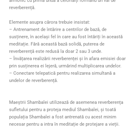
armonic cu prima undă a celorlalți formând un val de
reverberență.
Elemente asupra cărora trebuie insistat:
– Antrenament de întărire a centrilor de bază, de
susținere, în același fel în care au fost întăriți în această
meditație. Fără această bază solidă, puterea de
reverberență este redusă la doar 2 sau 3 unde.
– Învățarea realizării reverberenței și în afara emisiei doar
prin susținerea ei lejeră, urmărind multiplicarea undelor.
– Conectare telepatică pentru realizarea simultană a
undelor de reverberență.
Maeştrii Shambalei utilizează de asemenea reverberența
sufletului pentru a proteja mediul Shambalei, și toată
populația Shambalei a fost antrenată cu acest minim
necesar pentru a intra în meditație de protejare a vieții.