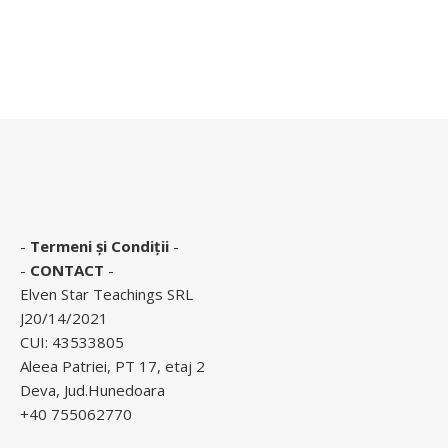
-
Termeni și Condiții
-
-
CONTACT
-
Elven Star Teachings SRL
J20/14/2021
CUI: 43533805
Aleea Patriei, PT 17, etaj 2
Deva, Jud.Hunedoara
+40 755062770