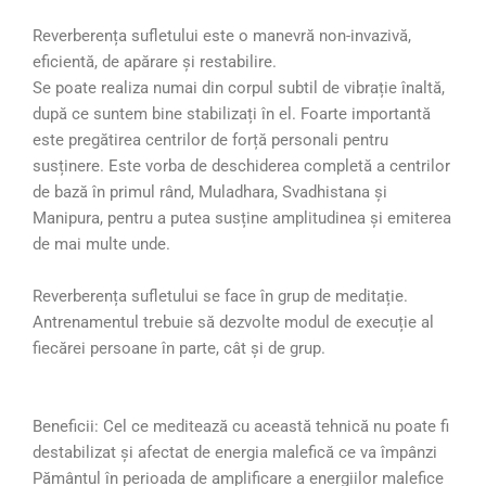
Reverberența sufletului este o manevră non-invazivă,
eficientă, de apărare și restabilire.
Se poate realiza numai din corpul subtil de vibrație înaltă,
după ce suntem bine stabilizați în el. Foarte importantă
este pregătirea centrilor de forță personali pentru
susținere. Este vorba de deschiderea completă a centrilor
de bază în primul rând, Muladhara, Svadhistana și
Manipura, pentru a putea susține amplitudinea și emiterea
de mai multe unde.
Reverberența sufletului se face în grup de meditație.
Antrenamentul trebuie să dezvolte modul de execuție al
fiecărei persoane în parte, cât și de grup.
Beneficii: Cel ce meditează cu această tehnică nu poate fi
destabilizat și afectat de energia malefică ce va împânzi
Pământul în perioada de amplificare a energiilor malefice