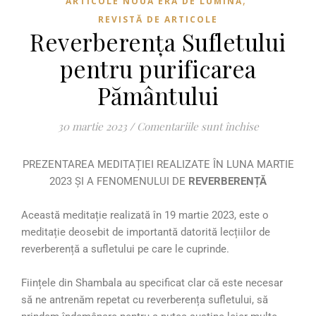
,
ARTICOLE NOUA ERĂ DE LUMINĂ
REVISTĂ DE ARTICOLE
Reverberența Sufletului
pentru purificarea
Pământului
30 martie 2023
/
Comentariile sunt închise
PREZENTAREA MEDITAȚIEI REALIZATE ÎN LUNA MARTIE
2023 ȘI A FENOMENULUI DE
REVERBERENȚĂ
Această meditație realizată în 19 martie 2023, este o
meditație deosebit de importantă datorită lecțiilor de
reverberență a sufletului pe care le cuprinde.
Ființele din Shambala au specificat clar că este necesar
să ne antrenăm repetat cu reverberența sufletului, să