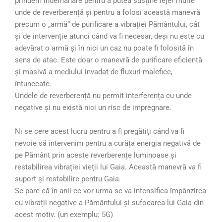
prindem îndemânare pentru a putea susține lejer multe
unde de reverberență și pentru a folosi această manevră
precum o „armă” de purificare a vibrației Pământului, cât
și de intervenție atunci când va fi necesar, deși nu este cu
adevărat o armă și în nici un caz nu poate fi folosită în
sens de atac. Este doar o manevră de purificare eficientă
și masivă a mediului invadat de fluxuri malefice,
întunecate.
Undele de reverberență nu permit interferența cu unde
negative și nu există nici un risc de impregnare.
Ni se cere acest lucru pentru a fi pregătiți când va fi
nevoie să intervenim pentru a curăța energia negativă de
pe Pământ prin aceste reverberențe luminoase și
restabilirea vibrației vieții lui Gaia. Această manevră va fi
suport și restabilire pentru Gaia.
Se pare că în anii ce vor urma se va intensifica împânzirea
cu vibrații negative a Pământului și sufocarea lui Gaia din
acest motiv. (un exemplu: 5G)