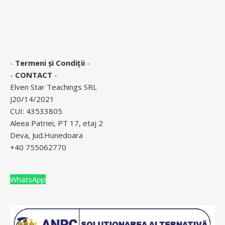
-
Termeni și Condiții
-
-
CONTACT
-
Elven Star Teachings SRL
J20/14/2021
CUI: 43533805
Aleea Patriei, PT 17, etaj 2
Deva, Jud.Hunedoara
+40 755062770
WhatsApp