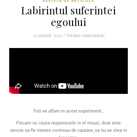
REVISTĂ DE ARTICOLE
Labirintul suferintei
egoului
23 martie 2021
/
Niciun comentariu
Toti ne aflam in acest experiment…
Fiecare isi cauta raspunsurile in el insusi, doar este
nevoie sa fie interes continuu de cautare, sa nu se stea in