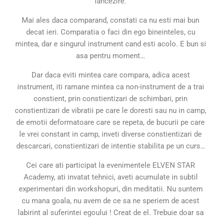
lancezire.
Mai ales daca comparand, constati ca nu esti mai bun
decat ieri. Comparatia o faci din ego bineinteles, cu
mintea, dar e singurul instrument cand esti acolo. E bun si
asa pentru moment…
Dar daca eviti mintea care compara, adica acest
instrument, iti ramane mintea ca non-instrument de a trai
constient, prin constientizari de schimbari, prin
constientizari de vibratii pe care le doresti sau nu in camp,
de emotii deformatoare care se repeta, de bucurii pe care
le vrei constant in camp, inveti diverse constientizari de
descarcari, constientizari de intentie stabilita pe un curs…
Cei care ati participat la evenimentele ELVEN STAR
Academy, ati invatat tehnici, aveti acumulate in subtil
experimentari din workshopuri, din meditatii. Nu suntem
cu mana goala, nu avem de ce sa ne speriem de acest
labirint al suferintei egoului ! Creat de el. Trebuie doar sa