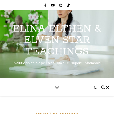
ELINA ELTHEN &
ELVEN STAR
TEACHINGS
Evoluție spirituală pe Calea Luminii cu suportul Shambalei