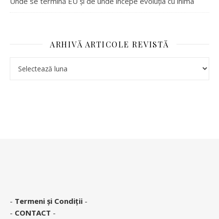
Unde se termină EU și de unde începe evoluția cu inima
ARHIVĂ ARTICOLE REVISTĂ
-
Termeni și Condiții
-
-
CONTACT
-