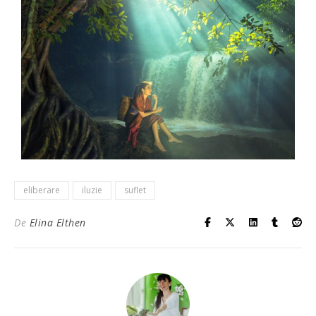
eliberare
iluzie
suflet
De
Elina Elthen