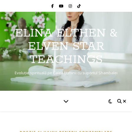
ELINA ELTHEN &
ELVEN STAR
TEACHINGS
Evoluție spirituală pe Calea Luminii cu suportul Shambalei