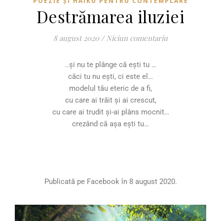
POEZIE ȘI HAIKU PENTRU CONTEMPLARE
Destrămarea iluziei
8 august 2020
/
Niciun comentariu
..și nu te plânge că ești tu …
căci tu nu ești, ci este el…
modelul tău eteric de a fi,
cu care ai trăit și ai crescut,
cu care ai trudit și-ai plâns mocnit…
crezând că așa ești tu…
Publicată pe Facebook în 8 august 2020.