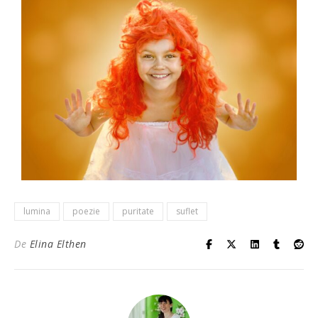
lumina
poezie
puritate
suflet
De
Elina Elthen