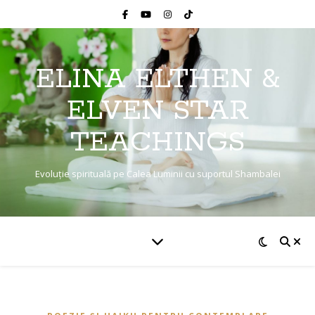
ELINA ELTHEN &
ELVEN STAR
TEACHINGS
Evoluție spirituală pe Calea Luminii cu suportul Shambalei