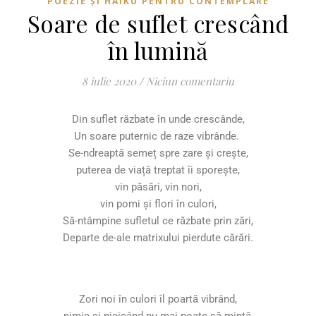
POEZIE ȘI HAIKU PENTRU CONTEMPLARE
Soare de suflet crescând
în lumină
8 iulie 2020
/
Niciun comentariu
Din suflet răzbate în unde crescânde,
Un soare puternic de raze vibrânde.
Se-ndreaptă semeț spre zare și crește,
puterea de viață treptat îi sporește,
vin păsări, vin nori,
vin pomi și flori în culori,
Să-ntâmpine sufletul ce răzbate prin zări,
Departe de-ale matrixului pierdute cărări.
Zori noi în culori îl poartă vibrând,