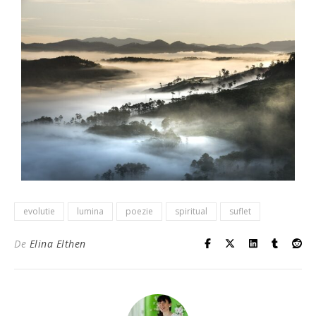
evolutie
lumina
poezie
spiritual
suflet
De
Elina Elthen