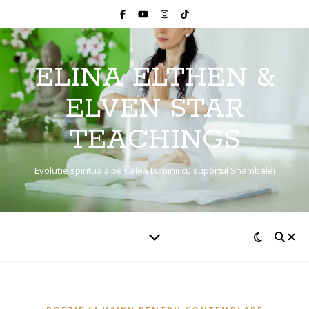
ELINA ELTHEN &
ELVEN STAR
TEACHINGS
Evoluție spirituală pe Calea Luminii cu suportul Shambalei