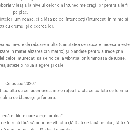
orât vibrația la nivelul celor din întunecime dragi lor pentru a le fi
pe plac.
nțelor luminoase, ci a lăsa pe cei întunecați (întunecați în minte și
et) cu drumul și alegerea lor.
și au nevoie de răbdare multă (cantitatea de răbdare necesară este
izare în materializarea din matrix) și blândețe pentru a trece prin
 celor întunecați să se ridice la vibrația lor luminoasă de iubire,
 reajusteze o nouă alegere și cale.
Ce aduce 2020?
 laolaltă cu cei asemenea, într-o rețea florală de suflete de lumină
e, plină de blândețe și fericire.
fiecărei ființe care alege lumina?
 de lumină fără să coboare vibrația (fără să se facă pe plac, fără să
 să stea prins sclav dându-și energia).