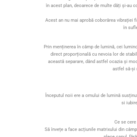
în acest plan, deoarece de multe dăți și-au cob
Acest an nu mai aprobă coborârea vibrației fii
în sufl
Prin menținerea în câmp de lumină, cei lumino
direct proporțională cu nevoia lor de stabil
această separare, dând astfel ocazia și model
astfel să-și
Începutul noii ere a omului de lumină susținut
si iubir
Ce se cere 
Să învețe a face acțiunile matrixului din câmp
plece capul, fără