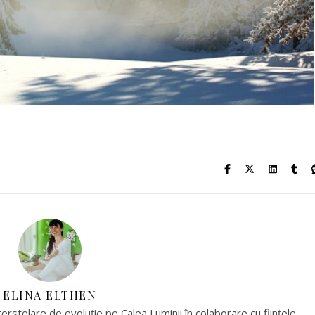
ELINA ELTHEN
nterstelare de evoluție pe Calea Luminii în colaborare cu ființele