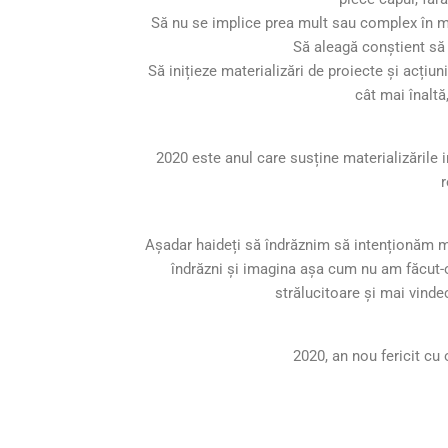
Să nu se implice prea mult sau complex în ma
Să aleagă conștient să n
Să inițieze materializări de proiecte și acțiun
cât mai înaltă
2020 este anul care susține materializările i
r
Așadar haideți să îndrăznim să intenționăm ma
îndrăzni și imagina așa cum nu am făcut-o 
strălucitoare și mai vindec
2020, an nou fericit cu 