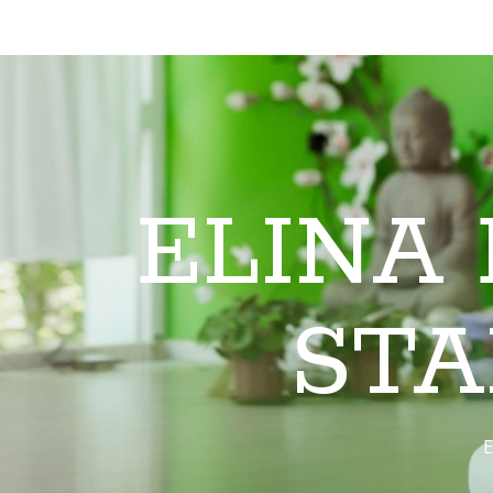
ELINA
STA
E