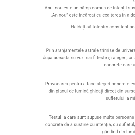
Anul nou este un câmp comun de intenții susț
„An nou” este încărcat cu exaltarea în a d
Haideți să folosim conștient ac
Prin aranjamentele astrale trimise de univers 
după aceasta nu vor mai fi teste și alegeri, ci 
concrete care a
Provocarea pentru a face alegeri concrete este
din planul de lumină ghidați direct din surs
sufletului, a m
Testul la care sunt supuse multe persoane 
concretă de a susține cu intenția, cu sufletul
gândind din lumin