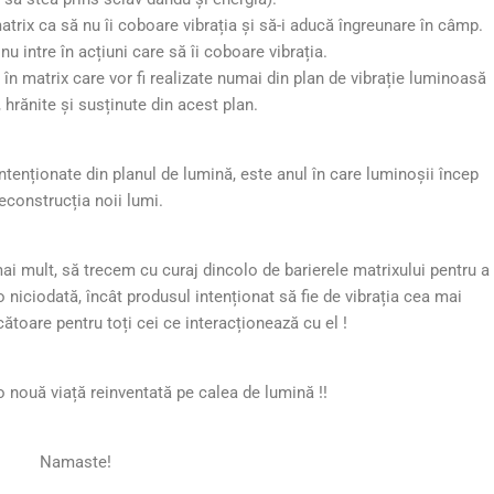
trix ca să nu îi coboare vibrația și să-i aducă îngreunare în câmp.
u intre în acțiuni care să îi coboare vibrația.
i în matrix care vor fi realizate numai din plan de vibrație luminoasă
, hrănite și susținute din acest plan.
ntenționate din planul de lumină, este anul în care luminoșii încep
econstrucția noii lumi.
i mult, să trecem cu curaj dincolo de barierele matrixului pentru a
niciodată, încât produsul intenționat să fie de vibrația cea mai
ătoare pentru toți cei ce interacționează cu el !
o nouă viață reinventată pe calea de lumină !!
Namaste!