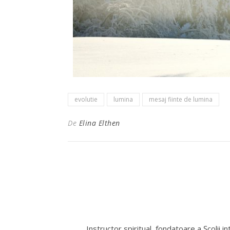
evolutie
lumina
mesaj fiinte de lumina
De
Elina Elthen
Instructor spiritual, fondatoare a Școlii i