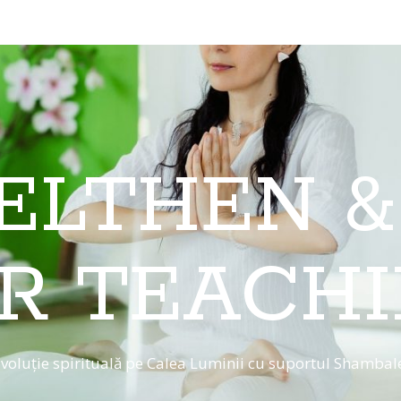
 ELTHEN &
R TEACH
voluție spirituală pe Calea Luminii cu suportul Shambal