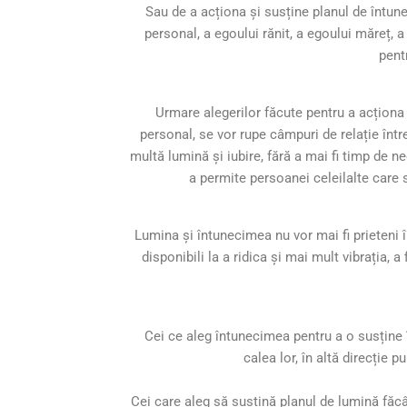
Sau de a acționa și susține planul de întune
personal, a egoului rănit, a egoului măreț, 
pent
Urmare alegerilor făcute pentru a acționa
personal, se vor rupe câmpuri de relație într
multă lumină și iubire, fără a mai fi timp de 
a permite persoanei celeilalte care 
Lumina și întunecimea nu vor mai fi prieteni î
disponibili la a ridica și mai mult vibrația, 
Cei ce aleg întunecimea pentru a o susține î
calea lor, în altă direcție p
Cei care aleg să susțină planul de lumină făcând