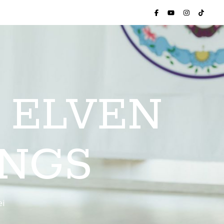
 ELVEN
INGS
ei