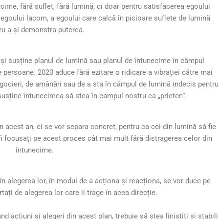
cime, fără suflet, fără lumină, ci doar pentru satisfacerea egoului
a egoului lacom, a egoului care calcă în picioare suflete de lumină
ru a-și demonstra puterea.
 și susține planul de lumină sau planul de întunecime în câmpul
e persoane. 2020 aduce fără ezitare o ridicare a vibrației către mai
negocieri, de amânări sau de a sta în câmpul de lumină indecis pentru
susține întunecimea să stea în campul nostru ca „prieten”.
n acest an, ci se vor separa concret, pentru ca cei din lumină să fie
a fi focusați pe acest proces cât mai mult fără distragerea celor din
întunecime.
n alegerea lor, în modul de a acționa și reacționa, se vor duce pe
urtați de alegerea lor care ii trage în acea direcție.
 acțiuni și alegeri din acest plan, trebuie să stea liniștiți și stabili