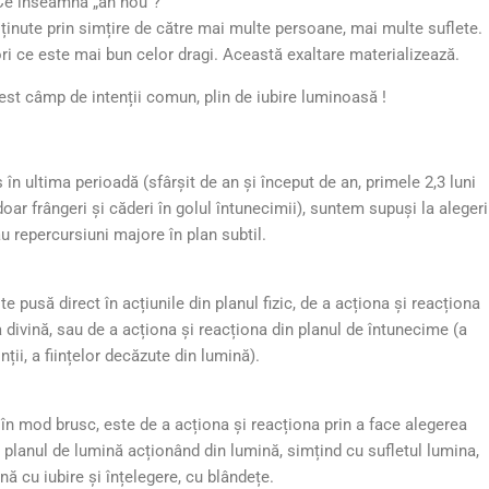
Ce înseamnă „an nou”?
inute prin simțire de către mai multe persoane, mai multe suflete.
ori ce este mai bun celor dragi. Această exaltare materializează.
est câmp de intenții comun, plin de iubire luminoasă !
în ultima perioadă (sfârșit de an și început de an, primele 2,3 luni
doar frângeri și căderi în golul întunecimii), suntem supuși la alegeri
u repercursiuni majore în plan subtil.
 pusă direct în acțiunile din planul fizic, de a acționa și reacționa
a divină, sau de a acționa și reacționa din planul de întunecime (a
inții, a ființelor decăzute din lumină).
în mod brusc, este de a acționa și reacționa prin a face alegerea
, planul de lumină acționând din lumină, simțind cu sufletul lumina,
ă cu iubire și înțelegere, cu blândețe.