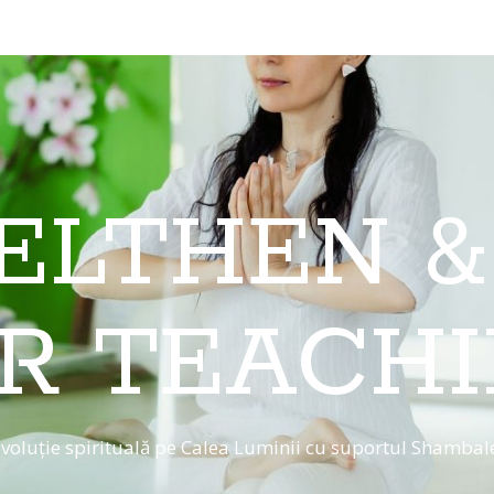
 ELTHEN &
R TEACH
voluție spirituală pe Calea Luminii cu suportul Shambal