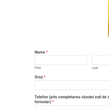
Nume
*
First
Last
Oraș
*
Telefon (prin completarea căsuței ești de a
formular)
*