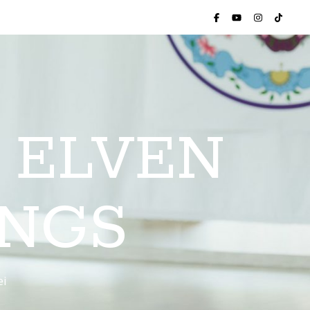
 ELVEN
INGS
ei