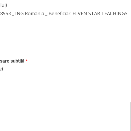
lui)
68953 _ ING România _ Beneficiar: ELVEN STAR TEACHINGS
sare subtilă
*
ei