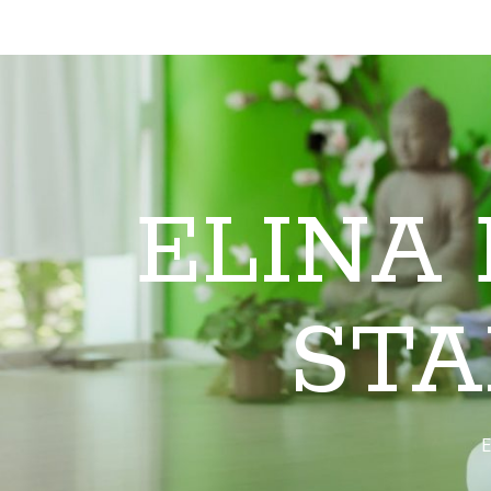
ELINA
STA
E