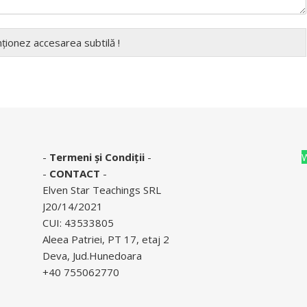
nționez accesarea subtilă !
-
Termeni și Condiții
-
-
CONTACT
-
Elven Star Teachings SRL
J20/14/2021
CUI: 43533805
Aleea Patriei, PT 17, etaj 2
Deva, Jud.Hunedoara
+40 755062770