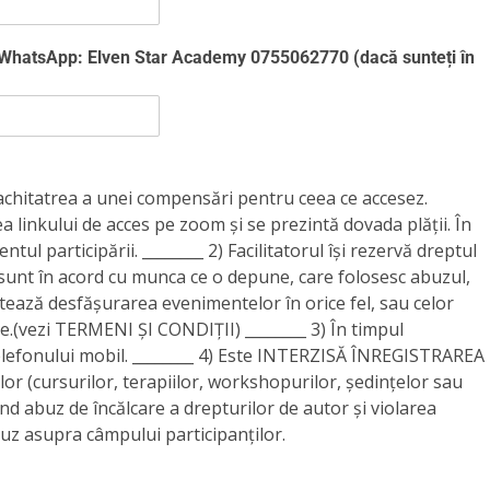
 WhatsApp: Elven Star Academy 0755062770 (dacă sunteți în
achitatrea a unei compensări pentru ceea ce accesez.
a linkului de acces pe zoom și se prezintă dovada plății. În
ntul participării. ________ 2) Facilitatorul își rezervă dreptul
sunt în acord cu munca ce o depune, care folosesc abuzul,
tează desfășurarea evenimentelor în orice fel, sau celor
.(vezi TERMENI ȘI CONDIȚII) ________ 3) În timpul
telefonului mobil. ________ 4) Este INTERZISĂ ÎNREGISTRAREA
 (cursurilor, terapiilor, workshopurilor, ședințelor sau
uind abuz de încălcare a drepturilor de autor și violarea
buz asupra câmpului participanților.