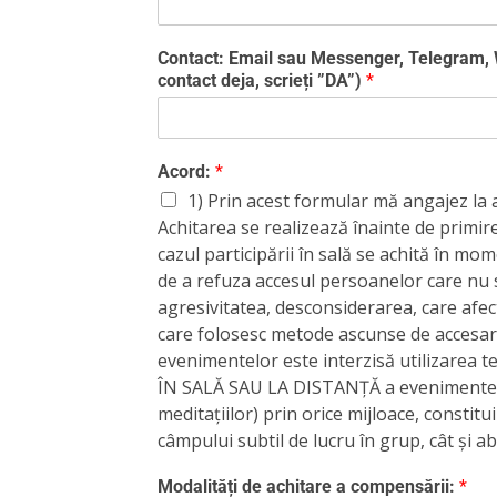
Contact: Email sau Messenger, Telegram,
contact deja, scrieți ”DA”)
*
Acord:
*
1) Prin acest formular mă angajez la 
Achitarea se realizează înainte de primire
cazul participării în sală se achită în mome
de a refuza accesul persoanelor care nu 
agresivitatea, desconsiderarea, care afec
care folosesc metode ascunse de accesare
evenimentelor este interzisă utilizarea 
ÎN SALĂ SAU LA DISTANȚĂ a evenimentelor
meditațiilor) prin orice mijloace, constit
câmpului subtil de lucru în grup, cât și a
Modalități de achitare a compensării:
*