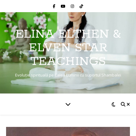
ELINA ELTHEN &
ELVEN STAR
TEACHINGS
Evoluție spirituală pe Calea Luminii cu suportul Shambalei