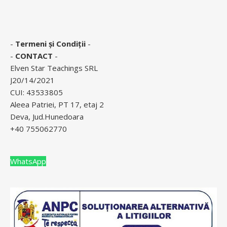
-
Termeni și Condiții
-
-
CONTACT
-
Elven Star Teachings SRL
J20/14/2021
CUI: 43533805
Aleea Patriei, PT 17, etaj 2
Deva, Jud.Hunedoara
+40 755062770
WhatsApp