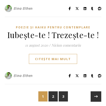
Elina Elthen
POEZIE ȘI HAIKU PENTRU CONTEMPLARE
Iubește-te ! Trezește-te !
11 august 2020
/
Niciun comentariu
CITEȘTE MAI MULT
Elina Elthen
1
2
3