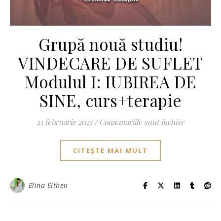
Grupă nouă studiu!
VINDECARE DE SUFLET
Modulul I: IUBIREA DE
SINE, curs+terapie
pentru Gru
25 februarie 2025
/
Comentariile sunt închise
CITEȘTE MAI MULT
Elina Elthen