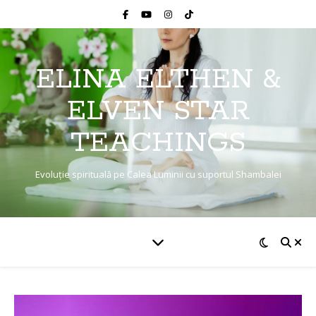
ELINA ELTHEN &
ELVEN STAR
TEACHINGS
Evoluție spirituală pe Calea Luminii cu suportul Shambalei