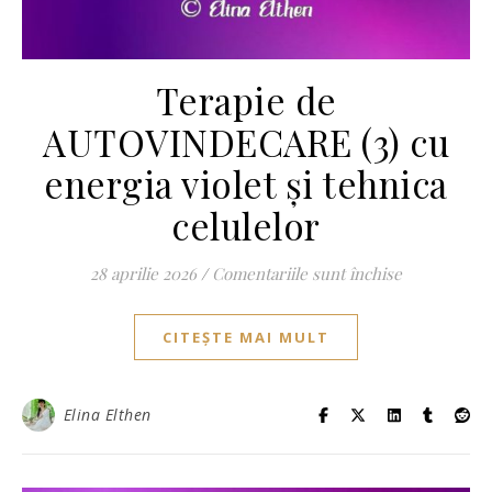
Terapie de
AUTOVINDECARE (3) cu
energia violet și tehnica
celulelor
pentru Tera
28 aprilie 2026
/
Comentariile sunt închise
CITEȘTE MAI MULT
Elina Elthen