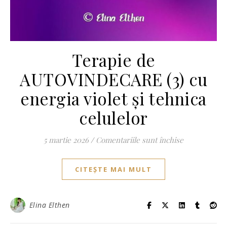
Terapie de
AUTOVINDECARE (3) cu
energia violet și tehnica
celulelor
pentru Terap
5 martie 2026
/
Comentariile sunt închise
CITEȘTE MAI MULT
Elina Elthen