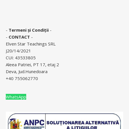
-
Termeni și Condiții
-
-
CONTACT
-
Elven Star Teachings SRL
J20/14/2021
CUI: 43533805
Aleea Patriei, PT 17, etaj 2
Deva, Jud.Hunedoara
+40 755062770
WhatsApp