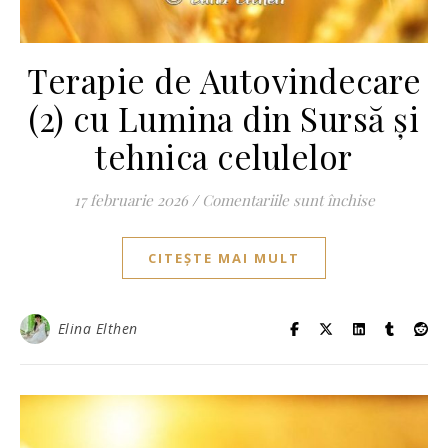
Terapie de Autovindecare
(2) cu Lumina din Sursă și
tehnica celulelor
pentru Ter
17 februarie 2026
/
Comentariile sunt închise
CITEȘTE MAI MULT
Elina Elthen