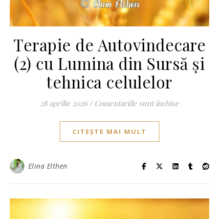
Terapie de Autovindecare
(2) cu Lumina din Sursă și
tehnica celulelor
pentru Terap
28 aprilie 2026
/
Comentariile sunt închise
CITEȘTE MAI MULT
Elina Elthen