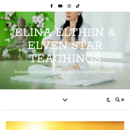
ELINA ELTHEN &
ELVEN STAR
TEACHINGS
Evoluție spirituală pe Calea Luminii cu suportul Shambalei