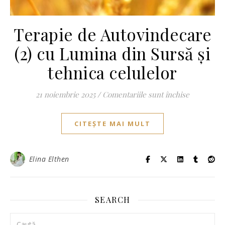
Terapie de Autovindecare
(2) cu Lumina din Sursă și
tehnica celulelor
pentru Ter
21 noiembrie 2025
/
Comentariile sunt închise
CITEȘTE MAI MULT
Elina Elthen
SEARCH