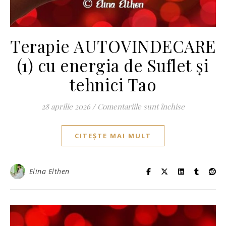
Terapie AUTOVINDECARE
(1) cu energia de Suflet și
tehnici Tao
pentru Tera
28 aprilie 2026
/
Comentariile sunt închise
CITEȘTE MAI MULT
Elina Elthen