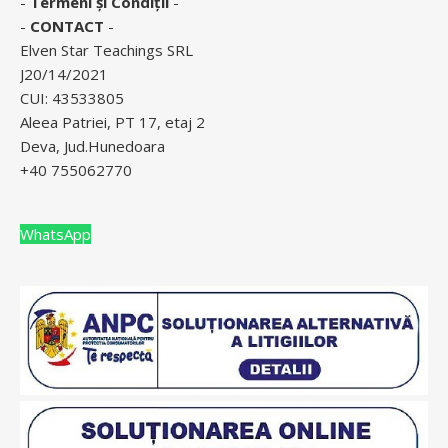
-
Termeni și Condiții
-
-
CONTACT
-
Elven Star Teachings SRL
J20/14/2021
CUI: 43533805
Aleea Patriei, PT 17, etaj 2
Deva, Jud.Hunedoara
+40 755062770
WhatsApp