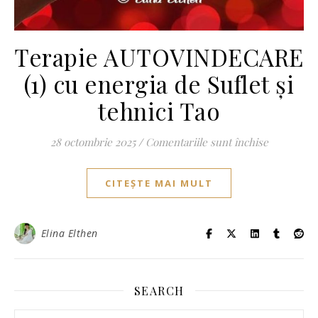
Terapie AUTOVINDECARE
(1) cu energia de Suflet și
tehnici Tao
pentru Ter
28 octombrie 2025
/
Comentariile sunt închise
CITEȘTE MAI MULT
Elina Elthen
SEARCH