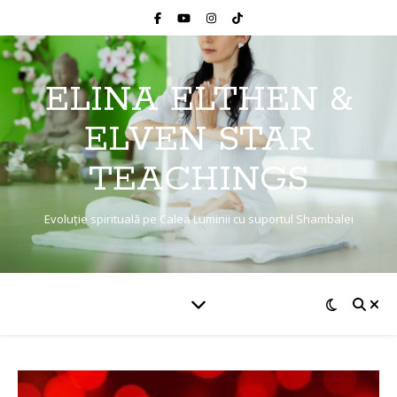
ELINA ELTHEN &
ELVEN STAR
TEACHINGS
Evoluție spirituală pe Calea Luminii cu suportul Shambalei