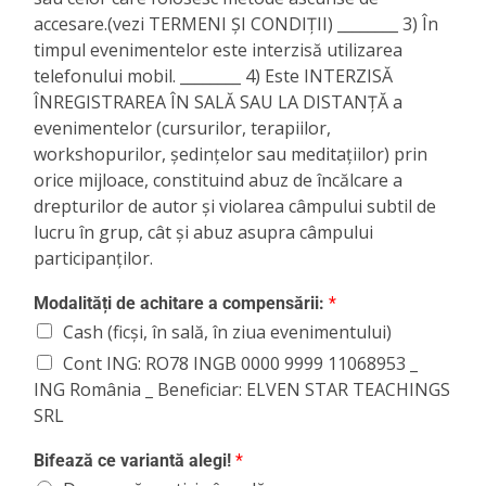
accesare.(vezi TERMENI ȘI CONDIȚII) ________ 3) În
timpul evenimentelor este interzisă utilizarea
telefonului mobil. ________ 4) Este INTERZISĂ
ÎNREGISTRAREA ÎN SALĂ SAU LA DISTANȚĂ a
evenimentelor (cursurilor, terapiilor,
workshopurilor, ședințelor sau meditațiilor) prin
orice mijloace, constituind abuz de încălcare a
drepturilor de autor și violarea câmpului subtil de
lucru în grup, cât și abuz asupra câmpului
participanților.
Modalități de achitare a compensării:
*
Cash (ficși, în sală, în ziua evenimentului)
Cont ING: RO78 INGB 0000 9999 11068953 _
ING România _ Beneficiar: ELVEN STAR TEACHINGS
SRL
Bifează ce variantă alegi!
*