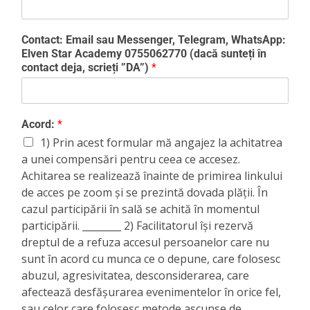
Contact: Email sau Messenger, Telegram, WhatsApp:
Elven Star Academy 0755062770 (dacă sunteți în
contact deja, scrieți ”DA”)
*
Acord:
*
1) Prin acest formular mă angajez la achitatrea
a unei compensări pentru ceea ce accesez.
Achitarea se realizează înainte de primirea linkului
de acces pe zoom și se prezintă dovada plății. În
cazul participării în sală se achită în momentul
participării. ________ 2) Facilitatorul își rezervă
dreptul de a refuza accesul persoanelor care nu
sunt în acord cu munca ce o depune, care folosesc
abuzul, agresivitatea, desconsiderarea, care
afectează desfășurarea evenimentelor în orice fel,
sau celor care folosesc metode ascunse de