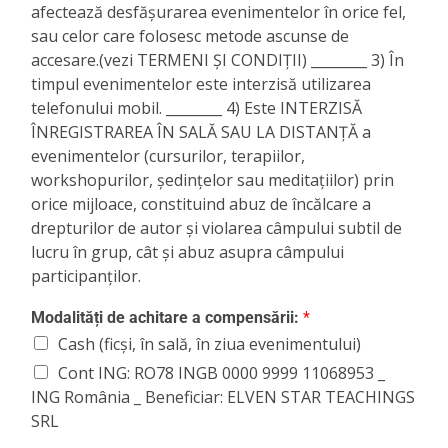
afectează desfășurarea evenimentelor în orice fel,
sau celor care folosesc metode ascunse de
accesare.(vezi TERMENI ȘI CONDIȚII) ________ 3) În
timpul evenimentelor este interzisă utilizarea
telefonului mobil. ________ 4) Este INTERZISĂ
ÎNREGISTRAREA ÎN SALĂ SAU LA DISTANȚĂ a
evenimentelor (cursurilor, terapiilor,
workshopurilor, ședințelor sau meditațiilor) prin
orice mijloace, constituind abuz de încălcare a
drepturilor de autor și violarea câmpului subtil de
lucru în grup, cât și abuz asupra câmpului
participanților.
Modalități de achitare a compensării:
*
Cash (ficși, în sală, în ziua evenimentului)
Cont ING: RO78 INGB 0000 9999 11068953 _
ING România _ Beneficiar: ELVEN STAR TEACHINGS
SRL