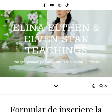
ELINA ELTHEN &
ELVEN STAR
TEACHINGS
Evoluție spirituală pe Calea Luminii cu suportul Shambalei
Formular de înscriere la