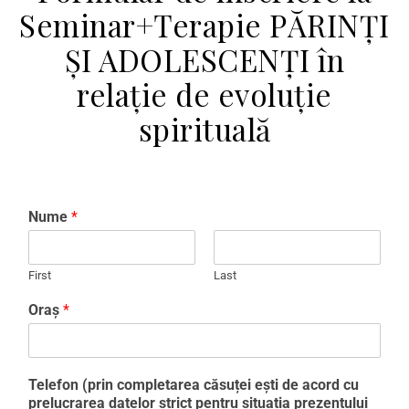
Seminar+Terapie PĂRINȚI
ȘI ADOLESCENȚI în
relație de evoluție
spirituală
Nume
*
First
Last
Oraș
*
Telefon (prin completarea căsuței ești de acord cu
prelucrarea datelor strict pentru situația prezentului