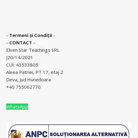
-
Termeni și Condiții
-
-
CONTACT
-
Elven Star Teachings SRL
J20/14/2021
CUI: 43533805
Aleea Patriei, PT 17, etaj 2
Deva, Jud.Hunedoara
+40 755062770
WhatsApp