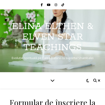
ELINA ELTHEN &
ELVEN STAR
TEACHINGS
Evoluție spirituală pe Calea Luminii cu suportul Shambalei
Formular de înscriere la