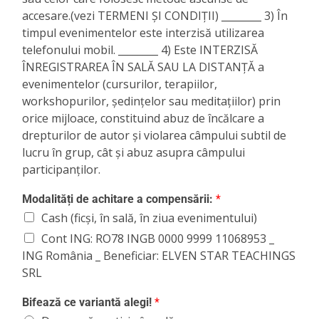
accesare.(vezi TERMENI ȘI CONDIȚII) ________ 3) În
timpul evenimentelor este interzisă utilizarea
telefonului mobil. ________ 4) Este INTERZISĂ
ÎNREGISTRAREA ÎN SALĂ SAU LA DISTANȚĂ a
evenimentelor (cursurilor, terapiilor,
workshopurilor, ședințelor sau meditațiilor) prin
orice mijloace, constituind abuz de încălcare a
drepturilor de autor și violarea câmpului subtil de
lucru în grup, cât și abuz asupra câmpului
participanților.
Modalități de achitare a compensării:
*
Cash (ficși, în sală, în ziua evenimentului)
Cont ING: RO78 INGB 0000 9999 11068953 _
ING România _ Beneficiar: ELVEN STAR TEACHINGS
SRL
Bifează ce variantă alegi!
*