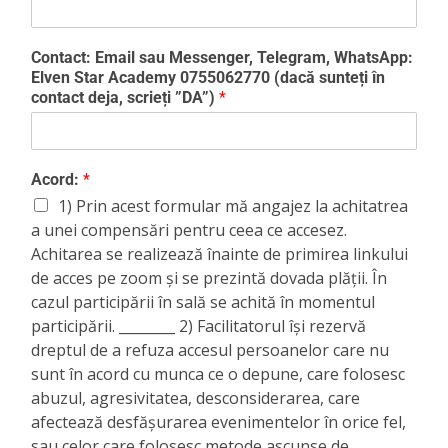
Contact: Email sau Messenger, Telegram, WhatsApp:
Elven Star Academy 0755062770 (dacă sunteți în
contact deja, scrieți ”DA”)
*
Acord:
*
1) Prin acest formular mă angajez la achitatrea
a unei compensări pentru ceea ce accesez.
Achitarea se realizează înainte de primirea linkului
de acces pe zoom și se prezintă dovada plății. În
cazul participării în sală se achită în momentul
participării. ________ 2) Facilitatorul își rezervă
dreptul de a refuza accesul persoanelor care nu
sunt în acord cu munca ce o depune, care folosesc
abuzul, agresivitatea, desconsiderarea, care
afectează desfășurarea evenimentelor în orice fel,
sau celor care folosesc metode ascunse de