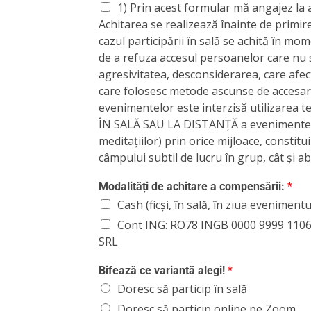
1) Prin acest formular mă angajez la 
Achitarea se realizează înainte de primire
cazul participării în sală se achită în mome
de a refuza accesul persoanelor care nu 
agresivitatea, desconsiderarea, care afec
care folosesc metode ascunse de accesare
evenimentelor este interzisă utilizarea 
ÎN SALĂ SAU LA DISTANȚĂ a evenimentelor
meditațiilor) prin orice mijloace, constit
câmpului subtil de lucru în grup, cât și a
Modalități de achitare a compensării:
*
Cash (ficși, în sală, în ziua evenimentu
Cont ING: RO78 INGB 0000 9999 110
SRL
Bifează ce variantă alegi!
*
Doresc să particip în sală
Doresc să particip online pe Zoom