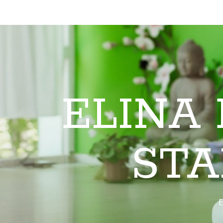
ELINA
STA
E