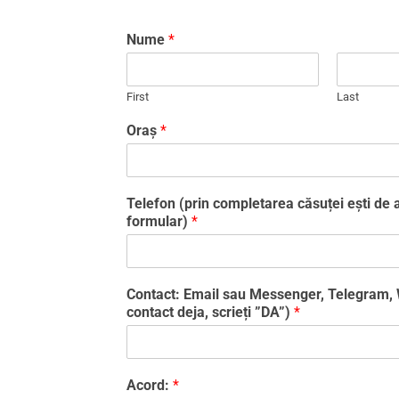
Nume
*
First
Last
Oraș
*
Telefon (prin completarea căsuței ești de a
formular)
*
Contact: Email sau Messenger, Telegram,
contact deja, scrieți ”DA”)
*
Acord:
*