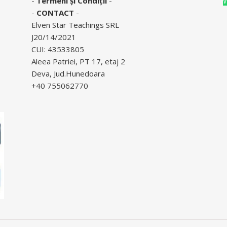
-
Termeni și Condiții
-
-
CONTACT
-
Elven Star Teachings SRL
J20/14/2021
CUI: 43533805
Aleea Patriei, PT 17, etaj 2
Deva, Jud.Hunedoara
+40 755062770