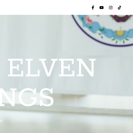
 ELVEN
INGS
ei