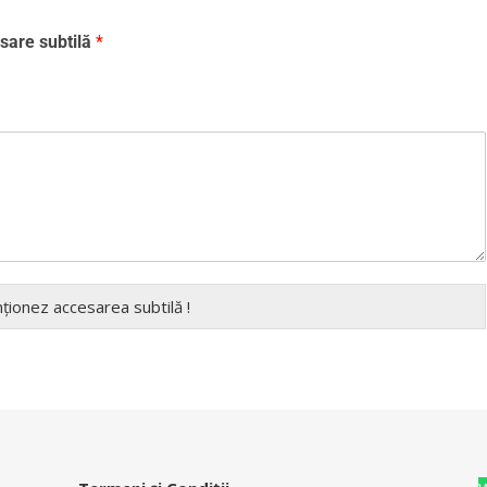
sare subtilă
*
nționez accesarea subtilă !