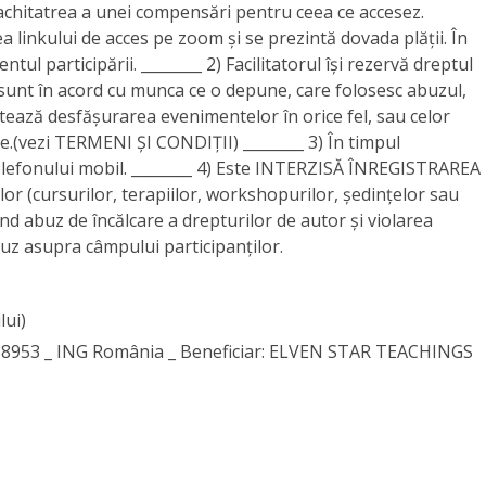
achitatrea a unei compensări pentru ceea ce accesez.
a linkului de acces pe zoom și se prezintă dovada plății. În
ntul participării. ________ 2) Facilitatorul își rezervă dreptul
sunt în acord cu munca ce o depune, care folosesc abuzul,
tează desfășurarea evenimentelor în orice fel, sau celor
.(vezi TERMENI ȘI CONDIȚII) ________ 3) În timpul
telefonului mobil. ________ 4) Este INTERZISĂ ÎNREGISTRAREA
 (cursurilor, terapiilor, workshopurilor, ședințelor sau
uind abuz de încălcare a drepturilor de autor și violarea
buz asupra câmpului participanților.
lui)
68953 _ ING România _ Beneficiar: ELVEN STAR TEACHINGS