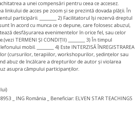
achitatrea a unei compensări pentru ceea ce accesez.
a linkului de acces pe zoom și se prezintă dovada plății. În
ntul participării. ________ 2) Facilitatorul își rezervă dreptul
sunt în acord cu munca ce o depune, care folosesc abuzul,
tează desfășurarea evenimentelor în orice fel, sau celor
.(vezi TERMENI ȘI CONDIȚII) ________ 3) În timpul
telefonului mobil. ________ 4) Este INTERZISĂ ÎNREGISTRAREA
 (cursurilor, terapiilor, workshopurilor, ședințelor sau
uind abuz de încălcare a drepturilor de autor și violarea
buz asupra câmpului participanților.
lui)
68953 _ ING România _ Beneficiar: ELVEN STAR TEACHINGS