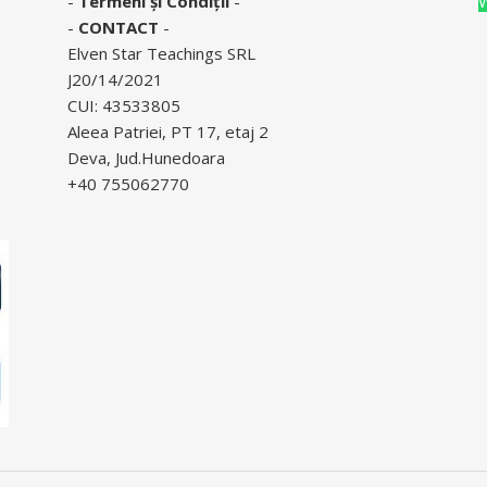
-
Termeni și Condiții
-
-
CONTACT
-
Elven Star Teachings SRL
J20/14/2021
CUI: 43533805
Aleea Patriei, PT 17, etaj 2
Deva, Jud.Hunedoara
+40 755062770