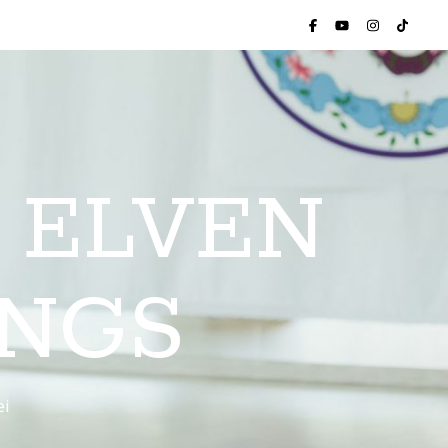
 ELVEN
INGS
ei