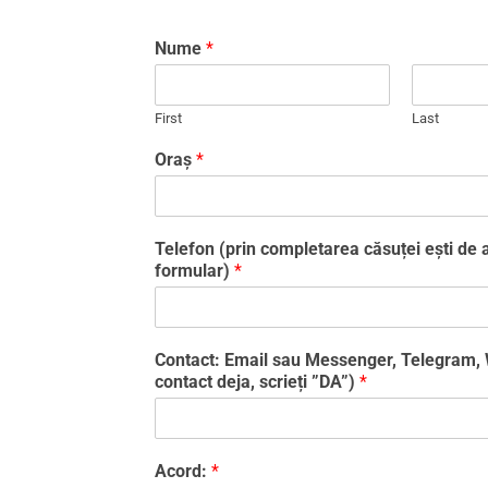
Nume
*
First
Last
Oraș
*
Telefon (prin completarea căsuței ești de a
formular)
*
Contact: Email sau Messenger, Telegram,
contact deja, scrieți ”DA”)
*
Acord:
*