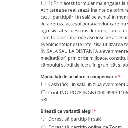
1) Prin acest formular mă angajez la 
Achitarea se realizează înainte de primire
cazul participării în sală se achită în mome
de a refuza accesul persoanelor care nu 
agresivitatea, desconsiderarea, care afec
care folosesc metode ascunse de accesare
evenimentelor este interzisă utilizarea 
ÎN SALĂ SAU LA DISTANȚĂ a evenimentelor
meditațiilor) prin orice mijloace, constit
câmpului subtil de lucru în grup, cât și a
Modalități de achitare a compensării:
*
Cash (ficși, în sală, în ziua evenimentu
Cont ING: RO78 INGB 0000 9999 110
SRL
Bifează ce variantă alegi!
*
Doresc să particip în sală
Doresc să particip online pe Zoom