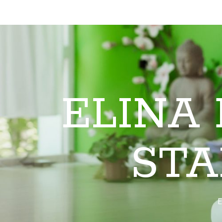
ELINA
STA
E