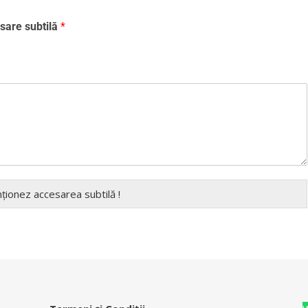
sare subtilă
*
nționez accesarea subtilă !