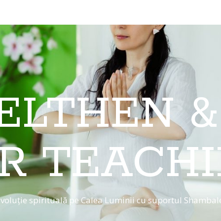
 ELTHEN &
R TEACH
voluție spirituală pe Calea Luminii cu suportul Shambal