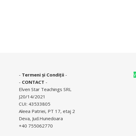
-
Termeni și Condiții
-
-
CONTACT
-
Elven Star Teachings SRL
J20/14/2021
CUI: 43533805
Aleea Patriei, PT 17, etaj 2
Deva, Jud.Hunedoara
+40 755062770