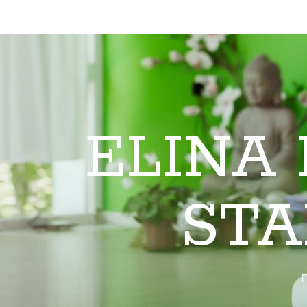
ELINA
STA
E