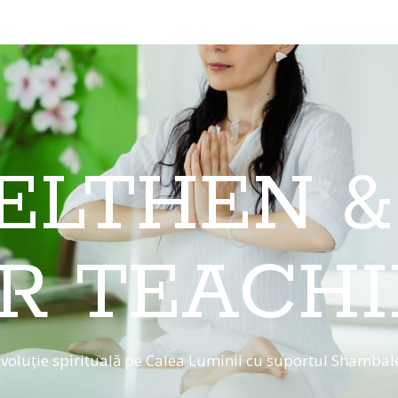
 ELTHEN &
R TEACH
voluție spirituală pe Calea Luminii cu suportul Shambal