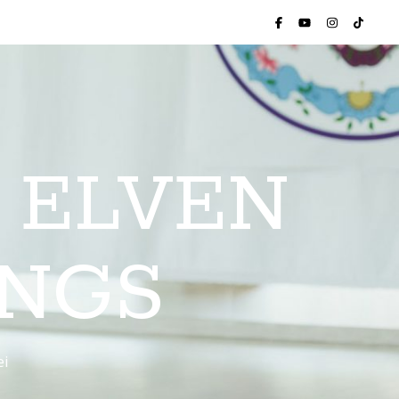
 ELVEN
INGS
ei