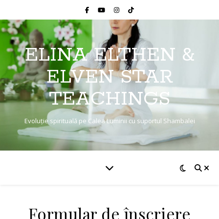
ELINA ELTHEN &
ELVEN STAR
TEACHINGS
Evoluție spirituală pe Calea Luminii cu suportul Shambalei
Formular de înscriere