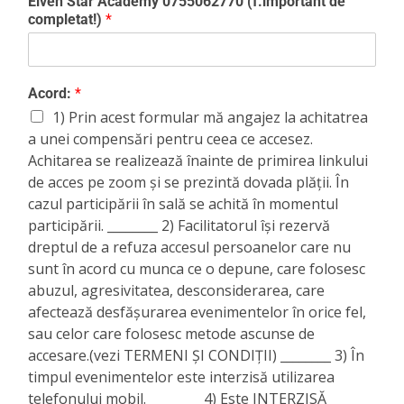
Elven Star Academy 0755062770 (f.important de
completat!)
*
Acord:
*
1) Prin acest formular mă angajez la achitatrea
a unei compensări pentru ceea ce accesez.
Achitarea se realizează înainte de primirea linkului
de acces pe zoom și se prezintă dovada plății. În
cazul participării în sală se achită în momentul
participării. ________ 2) Facilitatorul își rezervă
dreptul de a refuza accesul persoanelor care nu
sunt în acord cu munca ce o depune, care folosesc
abuzul, agresivitatea, desconsiderarea, care
afectează desfășurarea evenimentelor în orice fel,
sau celor care folosesc metode ascunse de
accesare.(vezi TERMENI ȘI CONDIȚII) ________ 3) În
timpul evenimentelor este interzisă utilizarea
telefonului mobil. ________ 4) Este INTERZISĂ