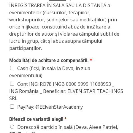
ÎNREGISTRAREA ÎN SALĂ SAU LA DISTANȚĂ a
evenimentelor (cursurilor, terapiilor,
workshopurilor, ședințelor sau meditațiilor) prin
orice mijloace, constituind abuz de încălcare a
drepturilor de autor și violarea câmpului subtil de
lucru în grup, cât și abuz asupra câmpului
participanților.
Modalități de achitare a compensării:
*
Cash (ficși, în sală la Deva, în ziua
evenimentului)
Cont ING: RO78 INGB 0000 9999 11068953 _
ING România _ Beneficiar: ELVEN STAR TEACHINGS
SRL
PayPay: @EElvenStarAcademy
Bifează ce variantă alegi!
*
Doresc să particip în sală (Deva, Aleea Patriei,