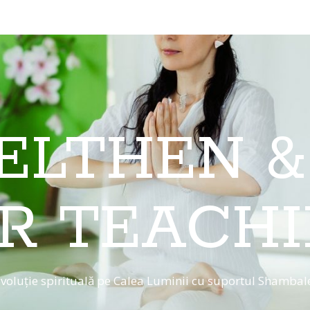
 ELTHEN &
R TEACH
voluție spirituală pe Calea Luminii cu suportul Shambal