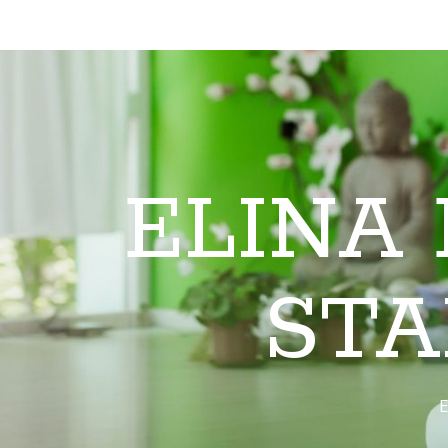
ELINA
STA
E