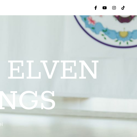
 ELVEN
INGS
ei