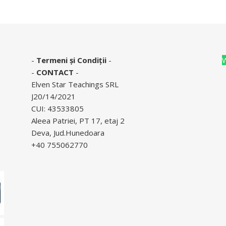
-
Termeni și Condiții
-
-
CONTACT
-
Elven Star Teachings SRL
J20/14/2021
CUI: 43533805
Aleea Patriei, PT 17, etaj 2
Deva, Jud.Hunedoara
+40 755062770