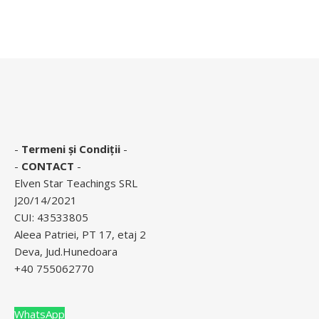
-
Termeni și Condiții
-
-
CONTACT
-
Elven Star Teachings SRL
J20/14/2021
CUI: 43533805
Aleea Patriei, PT 17, etaj 2
Deva, Jud.Hunedoara
+40 755062770
WhatsApp