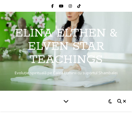
ELINA ELTHEN &
ELVEN STAR
TEACHINGS
Evoluție spirituală pe Calea Luminii cu suportul Shambalei