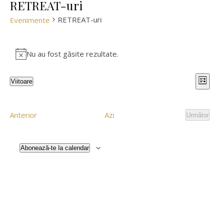
RETREAT-uri
RETREAT-uri
Evenimente
Evenimente
Nu au fost găsite rezultate.
Notificare
Na
Na
Viitoare
Listă
Selectează
în
în
data.
Evenimente
Anterior
Azi
Următor
vi
Evenim
viz
Ev
Abonează-te la calendar