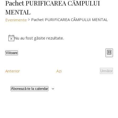
Pachet PURIFICAREA CÂMPULUI
MENTAL
Pachet PURIFICAREA CÂMPULUI MENTAL
Evenimente
Evenimente
Nu au fost găsite rezultate.
Notificare
Na
Na
Viitoare
Listă
Selectează
în
în
data.
Evenimente
Anterior
Azi
Următor
vi
Evenim
viz
Ev
Abonează-te la calendar