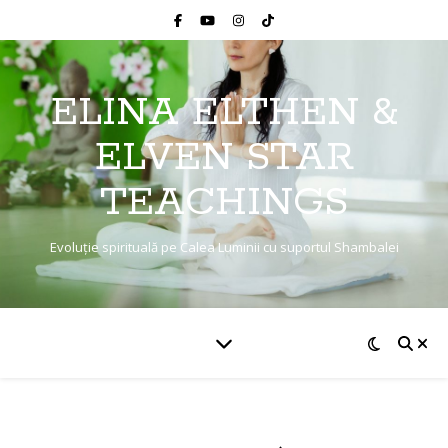
ELINA ELTHEN &
ELVEN STAR
TEACHINGS
Evoluție spirituală pe Calea Luminii cu suportul Shambalei