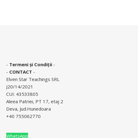
-
Termeni și Condiții
-
-
CONTACT
-
Elven Star Teachings SRL
J20/14/2021
CUI: 43533805
Aleea Patriei, PT 17, etaj 2
Deva, Jud.Hunedoara
+40 755062770
WhatsApp