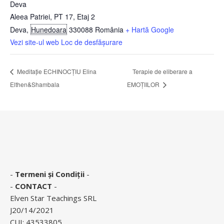
Deva
Aleea Patriei, PT 17, Etaj 2
Deva
,
Hunedoara
330088
România
+ Hartă Google
Vezi site-ul web Loc de desfășurare
Meditație ECHINOCȚIU Elina
Terapie de eliberare a
Elthen&Shambala
EMOȚIILOR
-
Termeni și Condiții
-
-
CONTACT
-
Elven Star Teachings SRL
J20/14/2021
CUI: 43533805