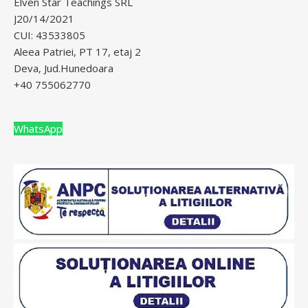
Elven Star Teachings SRL
J20/14/2021
CUI: 43533805
Aleea Patriei, PT 17, etaj 2
Deva, Jud.Hunedoara
+40 755062770
WhatsApp