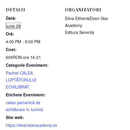
DETALII
ORGANIZATORI
Dată:
Elina Elthen&Elven Star
Academy
iunie 28
Editura Serenity
Oră:
4:00 PM - 9:00 PM
Cost:
605RON ora 16-21
Categorie Eveniment:
Pachet CALEA
LUPTĂTORULUI
ECHILIBRAT
Etichete Eveniment:
calea șamanică de
echilibrare în lumină
Site web:
https://elvenstaracademy.co