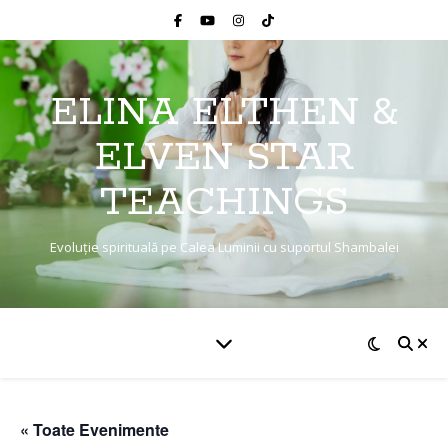
ELINA ELTHEN &
ELVEN STAR
TEACHINGS
Evoluție spirituală pe Calea Luminii cu suportul Shambalei
« Toate Evenimente