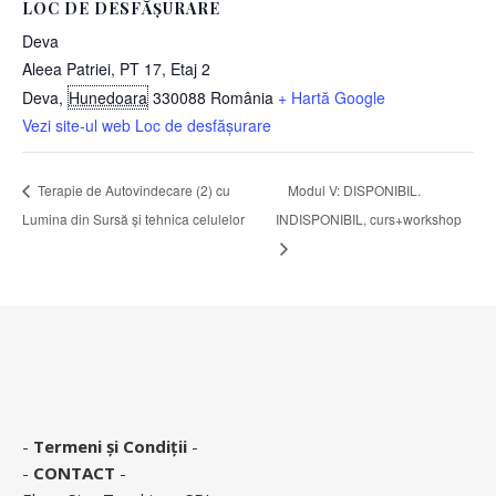
LOC DE DESFĂȘURARE
Deva
Aleea Patriei, PT 17, Etaj 2
Deva
,
Hunedoara
330088
România
+ Hartă Google
Vezi site-ul web Loc de desfășurare
Terapie de Autovindecare (2) cu
Modul V: DISPONIBIL.
Lumina din Sursă și tehnica celulelor
INDISPONIBIL, curs+workshop
-
Termeni și Condiții
-
-
CONTACT
-