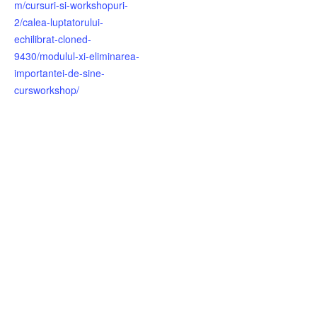
m/cursuri-si-workshopuri-
2/calea-luptatorului-
echilibrat-cloned-
9430/modulul-xi-eliminarea-
importantei-de-sine-
cursworkshop/