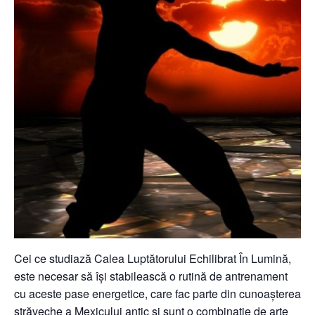
Cei ce studiază Calea Luptătorului Echilibrat În Lumină,
este necesar să își stabilească o rutină de antrenament
cu aceste pase energetice, care fac parte din cunoașterea
străveche a Mexicului antic și sunt o combinație de arte