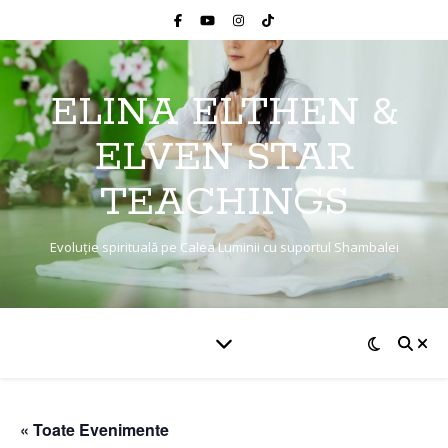
ELINA ELTHEN &
ELVEN STAR
TEACHINGS
Evoluție spirituală pe Calea Luminii cu suportul Shambalei
« Toate Evenimente