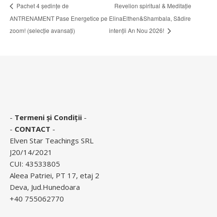
Pachet 4 ședințe de
Revelion spiritual & Meditație
ANTRENAMENT Pase Energetice pe
ElinaElthen&Shambala, Sădire
zoom! (selecție avansați)
intenții An Nou 2026!
-
Termeni și Condiții
-
-
CONTACT
-
Elven Star Teachings SRL
J20/14/2021
CUI: 43533805
Aleea Patriei, PT 17, etaj 2
Deva, Jud.Hunedoara
+40 755062770