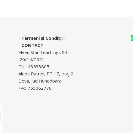
-
Termeni și Condiții
-
-
CONTACT
-
Elven Star Teachings SRL
J20/14/2021
CUI: 43533805
Aleea Patriei, PT 17, etaj 2
Deva, Jud.Hunedoara
+40 755062770