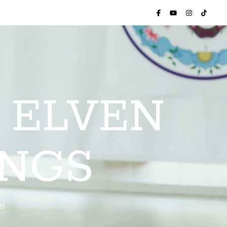
 ELVEN
INGS
ei