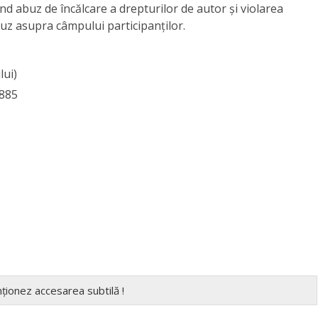
uind abuz de încălcare a drepturilor de autor și violarea
buz asupra câmpului participanților.
lui)
b885
nționez accesarea subtilă !