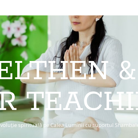
 ELTHEN &
R TEACH
voluție spirituală pe Calea Luminii cu suportul Shambal