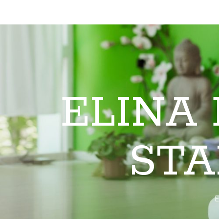
ELINA
STA
E