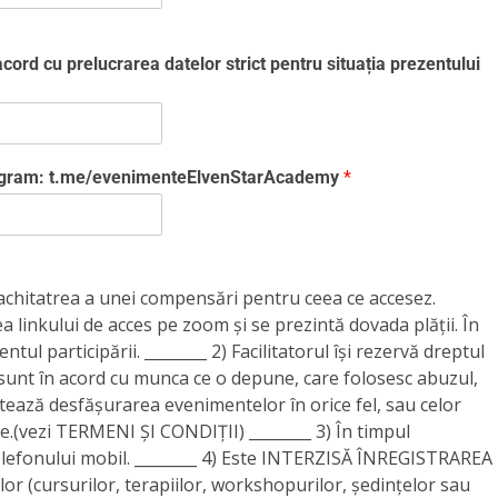
cord cu prelucrarea datelor strict pentru situația prezentului
legram: t.me/evenimenteElvenStarAcademy
*
achitatrea a unei compensări pentru ceea ce accesez.
a linkului de acces pe zoom și se prezintă dovada plății. În
ntul participării. ________ 2) Facilitatorul își rezervă dreptul
sunt în acord cu munca ce o depune, care folosesc abuzul,
tează desfășurarea evenimentelor în orice fel, sau celor
.(vezi TERMENI ȘI CONDIȚII) ________ 3) În timpul
telefonului mobil. ________ 4) Este INTERZISĂ ÎNREGISTRAREA
 (cursurilor, terapiilor, workshopurilor, ședințelor sau