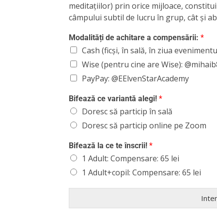
meditațiilor) prin orice mijloace, constit
câmpului subtil de lucru în grup, cât și a
Modalități de achitare a compensării:
*
Cash (ficși, în sală, în ziua evenimentu
Wise (pentru cine are Wise): @mihai
PayPay: @EElvenStarAcademy
Bifează ce variantă alegi!
*
Doresc să particip în sală
Doresc să particip online pe Zoom
Bifează la ce te înscrii!
*
1 Adult: Compensare: 65 lei
1 Adult+copil: Compensare: 65 lei
Inte