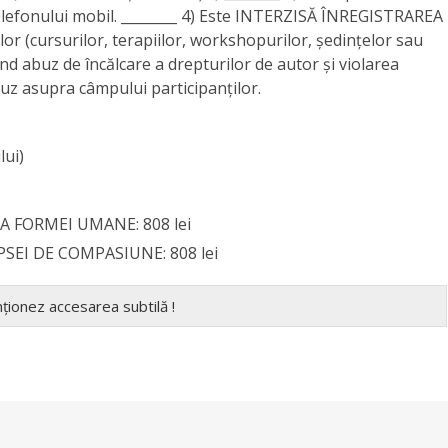
telefonului mobil. ________ 4) Este INTERZISĂ ÎNREGISTRAREA
 (cursurilor, terapiilor, workshopurilor, ședințelor sau
uind abuz de încălcare a drepturilor de autor și violarea
buz asupra câmpului participanților.
lui)
EA FORMEI UMANE: 808 lei
PSEI DE COMPASIUNE: 808 lei
nționez accesarea subtilă !