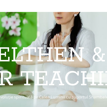
 ELTHEN &
R TEACH
voluție spirituală pe Calea Luminii cu suportul Shambal