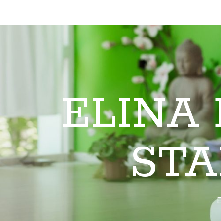
ELINA
STA
E