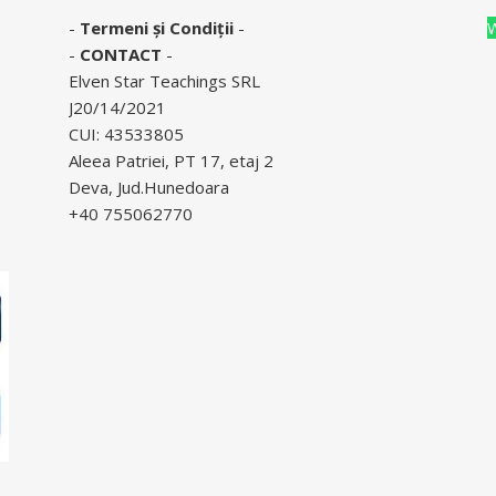
-
Termeni și Condiții
-
-
CONTACT
-
Elven Star Teachings SRL
J20/14/2021
CUI: 43533805
Aleea Patriei, PT 17, etaj 2
Deva, Jud.Hunedoara
+40 755062770