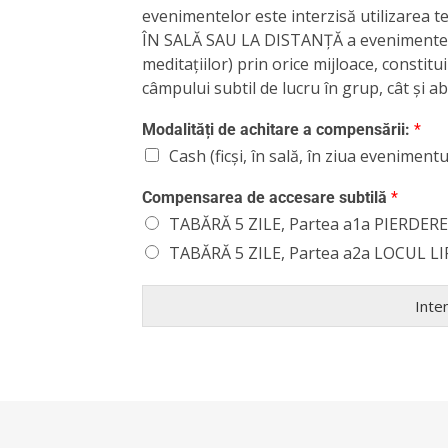
evenimentelor este interzisă utilizarea 
ÎN SALĂ SAU LA DISTANȚĂ a evenimentelor
meditațiilor) prin orice mijloace, constit
câmpului subtil de lucru în grup, cât și a
Modalități de achitare a compensării:
*
Cash (ficși, în sală, în ziua evenimentu
Compensarea de accesare subtilă
*
TABĂRĂ 5 ZILE, Partea a1a PIERDER
TABĂRĂ 5 ZILE, Partea a2a LOCUL LI
Inte