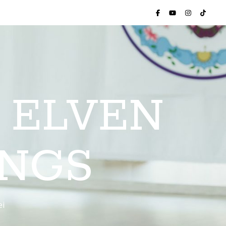
 ELVEN
INGS
ei