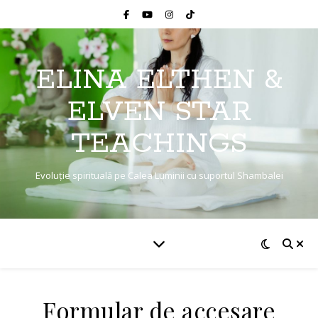
ELINA ELTHEN &
ELVEN STAR
TEACHINGS
Evoluție spirituală pe Calea Luminii cu suportul Shambalei
Formular de accesare