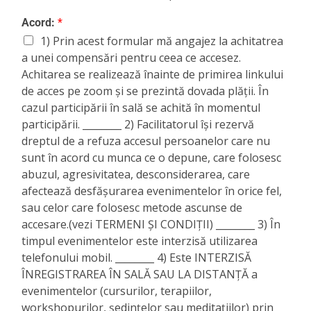
Acord:
*
1) Prin acest formular mă angajez la achitatrea
a unei compensări pentru ceea ce accesez.
Achitarea se realizează înainte de primirea linkului
de acces pe zoom și se prezintă dovada plății. În
cazul participării în sală se achită în momentul
participării. ________ 2) Facilitatorul își rezervă
dreptul de a refuza accesul persoanelor care nu
sunt în acord cu munca ce o depune, care folosesc
abuzul, agresivitatea, desconsiderarea, care
afectează desfășurarea evenimentelor în orice fel,
sau celor care folosesc metode ascunse de
accesare.(vezi TERMENI ȘI CONDIȚII) ________ 3) În
timpul evenimentelor este interzisă utilizarea
telefonului mobil. ________ 4) Este INTERZISĂ
ÎNREGISTRAREA ÎN SALĂ SAU LA DISTANȚĂ a
evenimentelor (cursurilor, terapiilor,
workshopurilor, ședințelor sau meditațiilor) prin