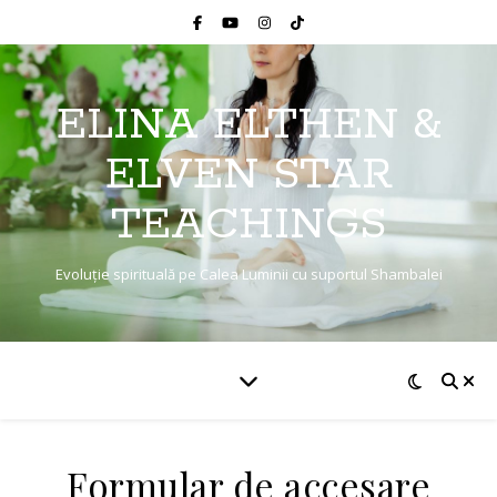
ELINA ELTHEN &
ELVEN STAR
TEACHINGS
Evoluție spirituală pe Calea Luminii cu suportul Shambalei
Formular de accesare