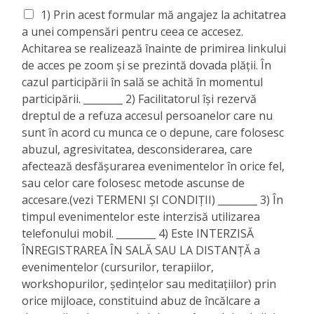
1) Prin acest formular mă angajez la achitatrea
a unei compensări pentru ceea ce accesez.
Achitarea se realizează înainte de primirea linkului
de acces pe zoom și se prezintă dovada plății. În
cazul participării în sală se achită în momentul
participării. ________ 2) Facilitatorul își rezervă
dreptul de a refuza accesul persoanelor care nu
sunt în acord cu munca ce o depune, care folosesc
abuzul, agresivitatea, desconsiderarea, care
afectează desfășurarea evenimentelor în orice fel,
sau celor care folosesc metode ascunse de
accesare.(vezi TERMENI ȘI CONDIȚII) ________ 3) În
timpul evenimentelor este interzisă utilizarea
telefonului mobil. ________ 4) Este INTERZISĂ
ÎNREGISTRAREA ÎN SALĂ SAU LA DISTANȚĂ a
evenimentelor (cursurilor, terapiilor,
workshopurilor, ședințelor sau meditațiilor) prin
orice mijloace, constituind abuz de încălcare a