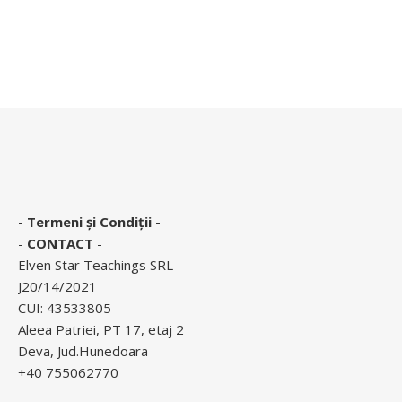
-
Termeni și Condiții
-
-
CONTACT
-
Elven Star Teachings SRL
J20/14/2021
CUI: 43533805
Aleea Patriei, PT 17, etaj 2
Deva, Jud.Hunedoara
+40 755062770