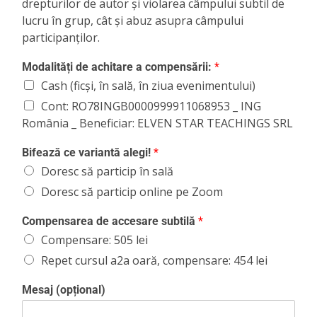
drepturilor de autor și violarea câmpului subtil de
lucru în grup, cât și abuz asupra câmpului
participanților.
Modalități de achitare a compensării:
*
Cash (ficși, în sală, în ziua evenimentului)
Cont: RO78INGB0000999911068953 _ ING
România _ Beneficiar: ELVEN STAR TEACHINGS SRL
Bifează ce variantă alegi!
*
Doresc să particip în sală
Doresc să particip online pe Zoom
Compensarea de accesare subtilă
*
Compensare: 505 lei
Repet cursul a2a oară, compensare: 454 lei
Mesaj (opțional)