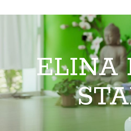
ELINA
STA
E