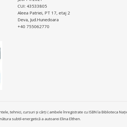
CUI: 43533805
Aleea Patriei, PT 17, etaj 2
Deva, Jud.Hunedoara
+40 755062770
e, tehnici, cursuri și cărți ( ambele înregistrate cu ISBN la Biblioteca Națion
nătura subtil-energetică a autoarei Elina Elthen.