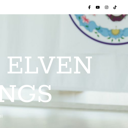
 ELVEN
INGS
ei