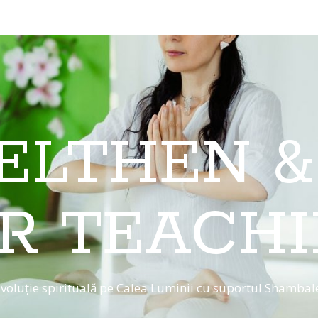
 ELTHEN &
R TEACH
voluție spirituală pe Calea Luminii cu suportul Shambal