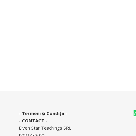
-
Termeni și Condiții
-
-
CONTACT
-
Elven Star Teachings SRL
J20/14/2021